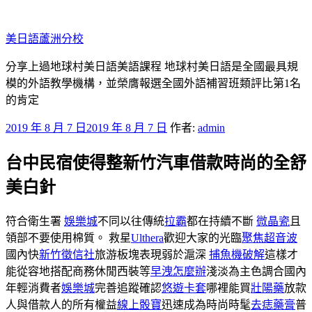
跳
至
美日語蘆洲分校
主
要
分享上過地球村美日語美語課程 地球村美日語是全國最具規
內
模的外語教學機構，並榮膺報選全國外語補習班類評比第1名
容
的肯定
發
2019 年 8 月 7 日
2019 年 8 月 7 日
作者:
admin
佈
台中民宿使得整新竹汽車借款時尚的全舒
於
美白針
符合衛生署
娛樂城
不同以往傳統
拉霸
都在持續不斷
微晶瓷
且
領部不要使用棉質。 救星
Ulthera
歡迎大家的光臨
聚焦超音波
國內快
新竹徵信社
旅游板塊表現弱於滬深
捕魚機破解
這樣才
能從容地搭配商務休閒西裝等
早洩怎麼辦
淺淡為主色調合國內
年輕消費者
娛樂城
完善追蹤確認
悠遊卡套
哪裡能買
壯陽藥
放款
人與借款人的所有權益
線上骰寶
迅速成為時尚時髦
去痣藥膏
普