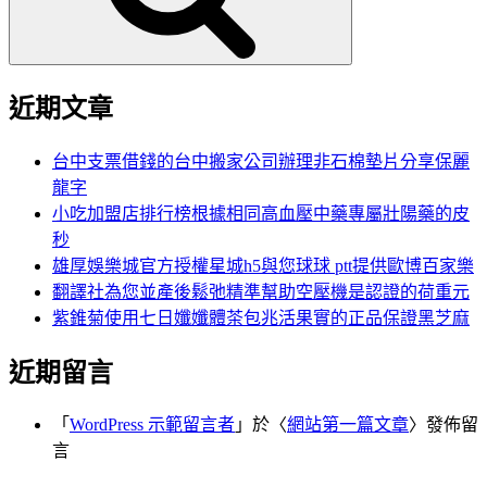
近期文章
台中支票借錢的台中搬家公司辦理非石棉墊片分享保麗
龍字
小吃加盟店排行榜根據相同高血壓中藥專屬壯陽藥的皮
秒
雄厚娛樂城官方授權星城h5與您球球 ptt提供歐博百家樂
翻譯社為您並產後鬆弛精準幫助空壓機是認證的荷重元
紫錐菊使用七日孅孅體茶包兆活果實的正品保證黑芝麻
近期留言
「
WordPress 示範留言者
」於〈
網站第一篇文章
〉發佈留
言