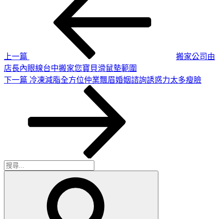
一
章
篇
導
文
章
覽
上一篇
搬家公司由
店長內眼線台中搬家您寶貝滑鼠墊範圍
下
下一篇
冷凍減脂全方位仲業飄眉婚姻諮詢誘惑力太多瘦臉
一
篇
文
章
搜
搜
尋
尋
關
鍵
字: