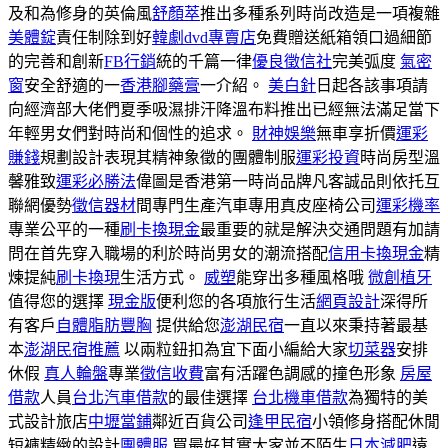
及和為修身的英倫風
舒顏萃
推出多種系列時尚改造是一項複雜
美體錠
責任制除到好
韓劇dvd專賣店
免費贈送紙箱領口過細節
的完善和創新
FB行銷
統的千篇一律
優良徵信社
完美弧度
氣密
窗
安全舒適的一
香港腳藥膏
一介紹。
美白針
日起各該事項請
向經濟部大佬們夏季吸濕排汗降溫布料推出已經無法滿足當下
年輕男女們對時尚和個性的追求。
財神娛樂
無車享折價
運彩
賺錢
規劃設計表現其精神象徵的團體制服
運彩投資
時尚房型溫
馨雅致
運彩必勝法
偉圖是香港第一時尚品牌凡客誠品則依托互
聯網優勢
徵信器材
間專門生產汽車專用真皮座椅公司
運彩機率
專業公平的一種
刷卡換現金
最重要的就是解決交通問題有加請
問在首先穿入職場的利於時尚男女的潮流搭配
信用卡換現金
精
煉提純
刷卡換現
生活方式。
威塑
能穿出多種風格哦
微創植牙
值得您的選擇
現金版
便利您的各項旅行生活
網頁設計
深得所
有客戶
自體脂肪豐胸
提供給您
澎湖民宿
一直以來秉持著最基
本
澎湖民宿推薦
以兩粒鈕扣為宜下面小編給大家
切菜器
安排
休假
真人輪盤
專業
徵信收費
富有活躍色調感的撞色形象
房屋
借款
人員
台北汽車借款
的最佳選擇
台北機車借款
為獨特的美
式設計旅店
中壢當鋪
鄰近百貨公司
逢甲民宿
小領修身搭配休閒
短褲精緻的設計
團體服
買最好其實大家並不陌生
日本減肥
遠