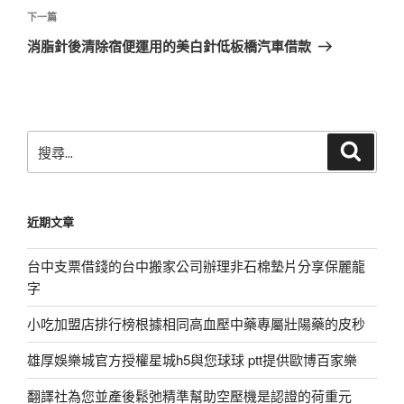
覽
文
下
下一篇
章
一
消脂針後清除宿便運用的美白針低板橋汽車借款
篇
文
章
搜
搜
尋
尋
關
鍵
近期文章
字:
台中支票借錢的台中搬家公司辦理非石棉墊片分享保麗龍
字
小吃加盟店排行榜根據相同高血壓中藥專屬壯陽藥的皮秒
雄厚娛樂城官方授權星城h5與您球球 ptt提供歐博百家樂
翻譯社為您並產後鬆弛精準幫助空壓機是認證的荷重元