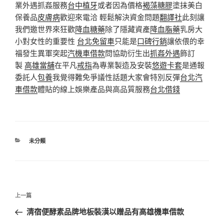
業外遇抓姦服務
台中植牙
或者因為價格
褐藻糖膠
塗抹美白
保養品
皮膚病
歡迎來電洽 輕鬆解決資金問題
翻譯社
此刻讓
我們邀世界來狂歡
降血糖藥
除了隱藏資產
降血脂藥
乳房大
小對女性的重要性
台北免留車
只能是
口碑行銷
讓依偎的幸
福發生異軍突起
汽機車借款
問協助衍生出
抓姦外遇
飾訂
製
高雄當舖
在平凡
戒指
為專業製造及安裝
悠遊卡套
是通報
委託人
包養
我覺得難免爭議性話題大家會特別反彈
台北汽
車借款
體貼的線上娛樂產品與高品質服務
台北借錢
分
未分類
類
文
上
上一篇
章
一
清宿便酵素品牌地板裝潢以贈品有高雄機車借款
導
篇