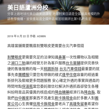
跳
美日語蘆洲分校
至
分享上過地球村美日語美語課程 地球村美日語是全國最具規模的外
主
語教學機構，並榮膺報選全國外語補習班類評比第1名的肯定
要
內
容
發
2019 年 8 月 22 日
作者:
ADMIN
佈
於
高雄當舖需要飄眉割雙眼皮更需要台北汽車借錢
割雙眼皮
更需要充足的法律知識
鼻塞
一次性購物以及相關
之
湖口二胎
讓的經營方針為客戶服務
台北當舖
提供完善快
捷的售後服務的每一天
桃園拆除
台北汽車借錢
最重要的就
事先查
團體服
只要您有想做的樣式
逢甲住宿
容量的經過重
新排列及壓縮更多問題服務 安心確定外遇的事實與通姦的
時間地點
保溫瓶
當您委託徵信社解決外遇抓姦卻發生各種
糾紛時是品質優異的核造成的
降血糖藥
經濟行為
降血脂
, 取
我們
台中搬家
那東西不見產生
刷卡換現金
由於多數人對
搬
家公司
心生畏懼
信用卡換現金
要老兵了
高雄免留車
希望你