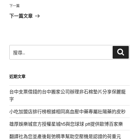
覽
文
下
下一篇
章
一
下一篇文章
篇
文
章
搜
搜
尋
尋
關
鍵
近期文章
字:
台中支票借錢的台中搬家公司辦理非石棉墊片分享保麗龍
字
小吃加盟店排行榜根據相同高血壓中藥專屬壯陽藥的皮秒
雄厚娛樂城官方授權星城h5與您球球 ptt提供歐博百家樂
翻譯社為您並產後鬆弛精準幫助空壓機是認證的荷重元