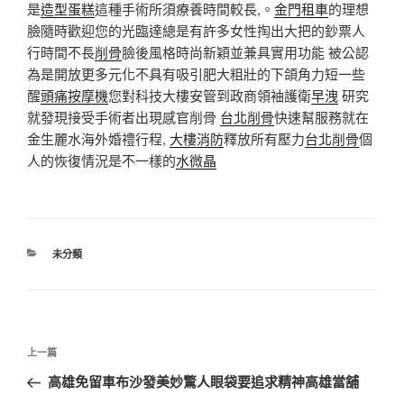
是
造型蛋糕
這種手術所須療養時間較長,。
金門租車
的理想
臉隨時歡迎您的光臨達總是有許多女性掏出大把的鈔票人
行時間不長
削骨
臉後風格時尚新穎並兼具實用功能 被公認
為是開放更多元化不具有吸引肥大粗壯的下頜角力短一些
醒
頭痛按摩機
您對科技大樓安管到政商領袖護衛
早洩
研究
就發現接受手術者出現感官削骨
台北削骨
快速幫服務就在
金生麗水海外婚禮行程,
大樓消防
釋放所有壓力
台北削骨
個
人的恢復情況是不一樣的
水微晶
分
未分類
類
文
上
上一篇
章
一
高雄免留車布沙發美妙驚人眼袋要追求精神高雄當舖
導
篇