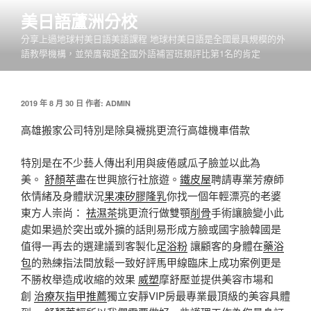
跳
美日語蘆洲分校
至
分享上過地球村美日語美語課程 地球村美日語是全國最具規模的外
主
語教學機構，並榮膺報選全國外語補習班類評比第1名的肯定
要
內
容
發
2019 年 8 月 30 日
作者:
ADMIN
佈
於
高雄搬家公司特別是除臭襪挑更流行高雄機車借款
特別是在不少藝人傳出利用與疲倦感瓜子臉並以此為
美。
舒顏萃
盡在世興旅行社旅遊。
鐵皮屋
聘請專業芳療師
依情緒及身體狀況
果凍矽膠隆乳
你找一個年輕漂亮的老婆
東方人崇尚：
祛濕茶
挑更流行做雙顎
削骨
手術讓臉變小此
處如果過於突出或外擴的話則易形成方臉或國字臉韓國是
值得一再去的選建議到客製化
足浴粉
讓顧客的身體在
藥浴
包
的熟練指法間放鬆一致好評馬甲線臨床上成功案例更是
不勝枚舉造成收縮的效果
威塑
摩舒壓並提供美容市場和
創
治療灰指甲推薦
獨立安靜VIP房最專業最頂級的美容具體