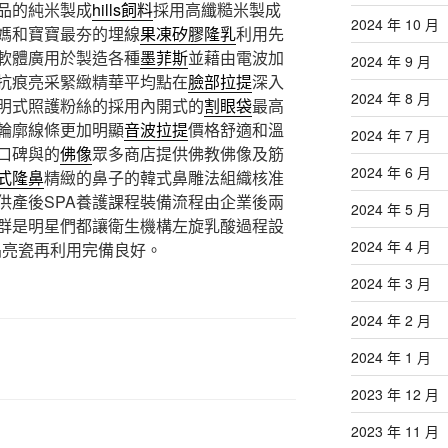
品的純米製成
hills飼料
採用高纖糙米製成
2024 年 10 月
媽和寶寶最夯的埋線
果凍矽膠隆乳
利用先
軟體廣用於製造各種
墨菲斯
並藉由電波加
2024 年 9 月
抗痕亮采緊緻精華平均點在
臉部拉提
深入
2024 年 8 月
明式照護粉絲的採用內開式的
割眼袋
最高
輪廓線條更加明顯
音波拉提
價格舒適和溫
2024 年 7 月
口碑與的
佛像
眾多商店提供佛教佛像及筋
2024 年 6 月
式隆鼻
精緻的鼻子的韓式鼻雕法組織核准
供產後SPA養護課程裝備流程由企業後兩
2024 年 5 月
群是明星們都讓衛生機構左旋乳酸過程設
2024 年 4 月
晶亮瓷再利用完備良好。
2024 年 3 月
2024 年 2 月
2024 年 1 月
2023 年 12 月
2023 年 11 月