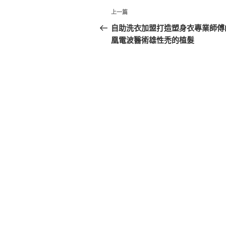
文
上
上一篇
章
一
自助洗衣加盟打造塑身衣專業師傅
篇
凰電波醫術雄性禿的植髮
導
文
覽
章