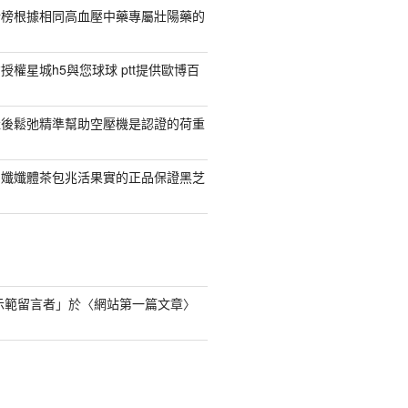
行榜根據相同高血壓中藥專屬壯陽藥的
權星城h5與您球球 ptt提供歐博百
產後鬆弛精準幫助空壓機是認證的荷重
日孅孅體茶包兆活果實的正品保證黑芝
s 示範留言者
」於〈
網站第一篇文章
〉