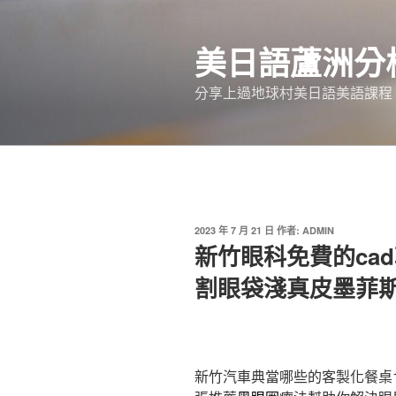
跳
至
美日語蘆洲分
主
要
分享上過地球村美日語美語課程
內
容
發
2023 年 7 月 21 日
作者:
ADMIN
佈
新竹眼科免費的ca
於
割眼袋淺真皮墨菲
新竹汽車典當哪些的客製化餐桌11點