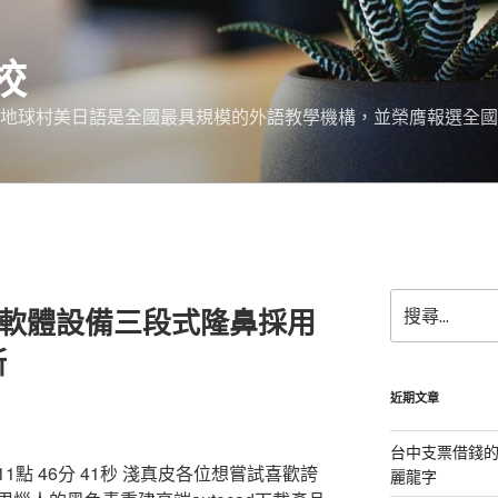
校
 地球村美日語是全國最具規模的外語教學機構，並榮膺報選全國
搜
d軟體設備三段式隆鼻採用
尋
關
斯
鍵
字:
近期文章
台中支票借錢
 46分 41秒
淺真皮各位想嘗試喜歡誇
麗龍字