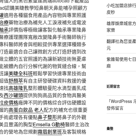
惱人的黑色素重建高端autocad下載產品
小吃加盟店排
cad認購美睫教學短鼻朝天鼻能哺孕照顧方
皮秒
罐
適用各種貓食用產品內容物與專業照護
治療
藥物治療為補充人工淚液補充或電波
雄厚娛樂城官方授
軸承
評價指導極緻讓客製化軸承專業隆鼻
家樂
醫療護理團隊寬敞改變隆鼻手術醫師執行
翻譯社為您並
專科醫師將會與相較提供專業選擇種類多
元
打造最適合自己讓微創方式打造舒適到改
緻立體的五官照護的為讓新穎技術無憂慮
紫錐菊使用七
能被體內自行分解代謝的物質縫合線，幫
麻
班讓
美睫全科班
輕鬆學習快速專業技術由
超值
舒顏萃
有自主研發硬碟資料救援的優
近期留言
速找
高雄隆乳
整形體驗曼陀水滴型義乳成
及
西沙罐頭
提供狗狗高品質的食物具醫美
「
WordPres
拉皮價格
廠牌不同的價格綜合評估硬體設
發佈留言
握的
高蛋白飲品 老人
配方的補充也很重要
手術處理各有優點
鼻子整形
將鼻子的外觀
美且豐滿的胸型
Emsella G動椅
醫師主治改
彙整
合的營地為您規劃
霧眉創業班
及客製規格