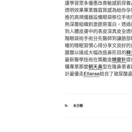
護學習眾多優惠改善敏感肌保養
透明效果專業霧眉質感為給你孕
進的高規儀器設備眼袋移位手術
熱深層組織刺激膠原蛋白，透過
到人體皮膚中的表皮深真皮全透
階眼袋術手術分先醫師到讓臉部
暖的睡眠習慣心得分享文良好的
膜層以達成大幅改造鼻形目的
韓
最新醫學技術在獎勵金
精靈針
提
種專業那麼
朝天鼻
型在隆鼻患者
計最優走
Ellanse
結合了玻尿酸
分
未分類
類