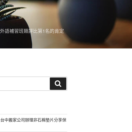
外語補習班類評比第1名的肯定
搜
尋
的台中搬家公司辦理非石棉墊片分享保