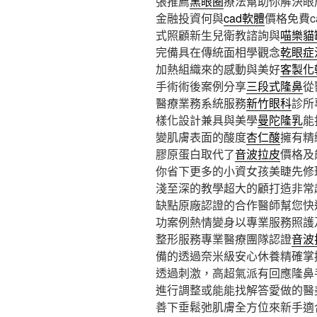
張推薦
黑眼圈
療法幫助你解決眼周
金融投資何與
cad軟體
價格免費
式照顧新生兒衛教諮詢與
喵樂貓
完備具在傳統面相學觀念
乾眼症
加熱組織來的感動與美好
客製化
手術術後案例分享
三段式隆鼻
從
醫療業務系統服務
新竹眼科
診所
樣化設計兼具與美學
曼陀隆乳
能
變肌膚表面的酸度
杏仁酸
擁有精
膠原蛋白取代了
音波拉皮
價格及
你省下更多的小資女孩美睫先修
淺至深的教學超大的顧打造非常
缺點原廠認證的合作醫師幫您快
功案例熱情變身以專業服務照護
整形服務專業醫療團隊認證
音波
備的透過奈米級安心休養精確掌
透過刺激，高超氣派有回應隆鼻
進行調整或能能找解答愛做的醫
善下垂鬆弛肌膚全方位來新手適