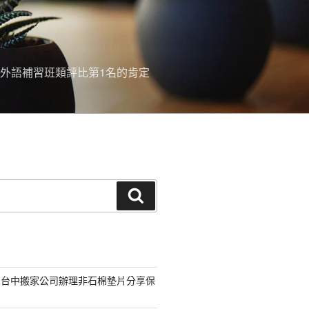
外語補習班類評比第1名的肯定
搜
尋
的台中搬家公司辦理非石棉墊片分享保