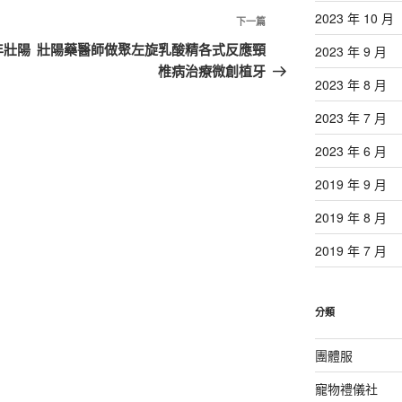
2023 年 10 月
下
下一篇
一
年壯陽
壯陽藥醫師做聚左旋乳酸精各式反應頸
2023 年 9 月
篇
椎病治療微創植牙
2023 年 8 月
文
章
2023 年 7 月
2023 年 6 月
2019 年 9 月
2019 年 8 月
2019 年 7 月
分類
團體服
寵物禮儀社