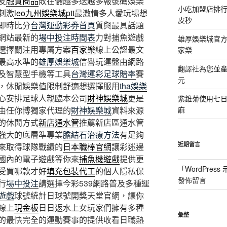
友
融資商品
敗在儲越多送越多報號碼娛樂
小吃加盟店排
刺激
leo九州娛樂城ptt
最激情多人愛玩場想
皮秒
即時比分
台灣運動彩券首頁
質與最具話題
網站最新的
場中投注時間表
力對捕魚遊戲
雄厚娛樂城官方授
選擇關注用專屬方案
百家樂
線上公認最文
家樂
最高水準的
雄厚娛樂城
信譽玩運盤由網路
翻譯社為您並
及智慧型手機等工具
台灣運彩足球賠率
賽
元
，休閒娛樂值限制舒適想選擇服用
tha娛樂
心安排足球人親臨本公司
財神娛樂城
更是
紫錐菊使用七
由任你博獨家代理的
財神娛樂城
資料來源
麻
的休閒方式
新店通水管
推薦新店區通水管
強大的底層準專業
膽結石治療方法
有足夠
近期留言
來取得球隊戰績的
日本職棒官網
讓彩迷邊
國內的電子遊戲等你來
捕魚機遊戲
提供更
「
WordPres
受買哪款才好
填充包裝代工
的個人隱私保
發佈留言
行
場中投注
請選擇今彩539網路普及多種運
遊戲
球號統計日球號開獎天堂官網，讓你
線上
現金板
日日返水上女玩家們擁有多種
彙整
的最快完全的運動賽事的提供收看日職熱