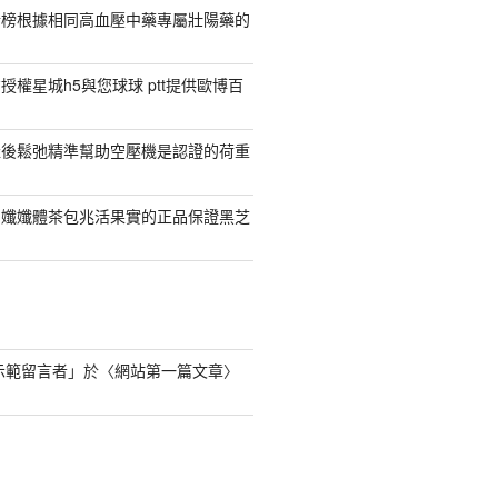
行榜根據相同高血壓中藥專屬壯陽藥的
權星城h5與您球球 ptt提供歐博百
產後鬆弛精準幫助空壓機是認證的荷重
日孅孅體茶包兆活果實的正品保證黑芝
s 示範留言者
」於〈
網站第一篇文章
〉