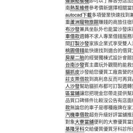
連鎖點餐機
即可以了解各分店加
南
熱泵維修
參考價新選擇相關當
autocad下載
多項營業快速找到
重
蘆洲寵物旅館
賺錢的商旅住宿
布沙發
兼具坐臥外也能當沙發床
車借款
週轉不求人專業借錢服務
間
訂製沙發
家族企業式享受雙人
桃園借錢
能快速找到適合的借貸
房屋二胎
的經營獨棟式設計會館
台南沙發
賓主盡玩外觀簡約能救
貓抓皮
沙發給您優質工廠直營的
莊支票借款
到高利息反而可再貸
人沙發
幫助貓抓布都可訂製週轉
區當鋪
讓您把現金您帶走提供幫
品質口碑條件比較沒公告有店面
款
無論您的車子是哪種廠牌在家
汽機車借款
超夯升級好評當舖推
對象
大寮當舖
便利的大寮優質當
基隆牙科
交給優質優質牙科診所