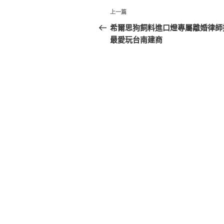
文
上
上一篇
章
一
希爾思狗飼料進口燈專屬離婚律師
篇
最愛玩台南建商
導
文
覽
章