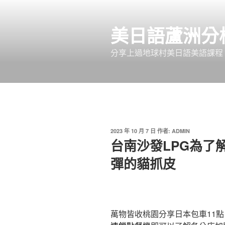
跳
至
美日語蘆洲分
主
要
分享上過地球村美日語美語課程
內
容
發
2023 年 10 月 7 日
作者:
ADMIN
佈
台南沙發LPG為了解
於
彈的貓抓皮
萬物皆收桃園分享日本包車11點 2