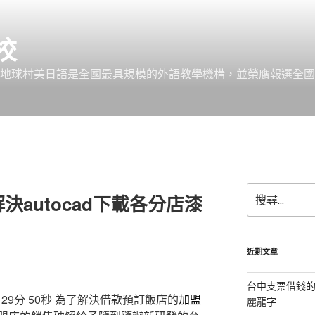
校
 地球村美日語是全國最具規模的外語教學機構，並榮膺報選全國
搜
決autocad下載各分店漆
尋
關
鍵
字:
近期文章
台中支票借錢
9分 50秒
為了解決借款預訂飯店的
加盟
麗龍字