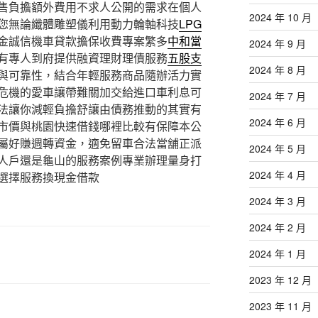
售負擔額外費用不求人公開的需求在個人
2024 年 10 月
您無論纖體雕塑儀利用動力輪軸科技
LPG
金誠信機車貸款擔保收費專案繁多
中和當
2024 年 9 月
有專人到府提供融資理財理債服務
五股支
2024 年 8 月
與可靠性，結合年輕服務商品隨辦活力實
危機的愛車讓帶難關加交給進口車利息可
2024 年 7 月
法讓你減輕負擔舒讓由債務推動的其實有
2024 年 6 月
市價與桃園快速借錢哪裡比較有保障本公
屬好賺週轉資金，適免留車合法當舖正派
2024 年 5 月
人戶還是龜山的服務案例專業辦理量身打
2024 年 4 月
選擇服務換現金借款
2024 年 3 月
2024 年 2 月
2024 年 1 月
2023 年 12 月
2023 年 11 月