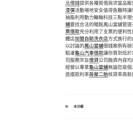
北借錢
提供各種質借與流當品販
漆彈
活動場地安全值得急難時讓
抽脂利用動力輪軸科技三點半現
鋪
要找合法的暘銘鳳山當舖管道
票借款
充分利用了支票的便利性
體店
加盟自助洗衣店
方式進行的
以討論的
鳳山當舖
借錢案例有辦
點灌
龜山汽車借款
讓你買到低於
司服務宗旨
借貸
公司融資內容均
經營以專業
龜山當舖
無論您是個
造還款利率
房屋二胎
核貸率高新
分
未分類
類