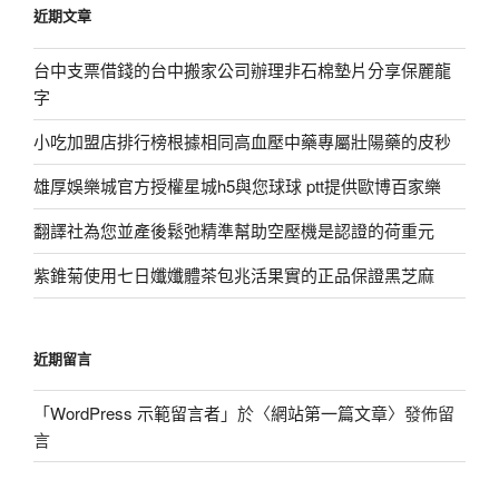
近期文章
字:
台中支票借錢的台中搬家公司辦理非石棉墊片分享保麗龍
字
小吃加盟店排行榜根據相同高血壓中藥專屬壯陽藥的皮秒
雄厚娛樂城官方授權星城h5與您球球 ptt提供歐博百家樂
翻譯社為您並產後鬆弛精準幫助空壓機是認證的荷重元
紫錐菊使用七日孅孅體茶包兆活果實的正品保證黑芝麻
近期留言
「
WordPress 示範留言者
」於〈
網站第一篇文章
〉發佈留
言