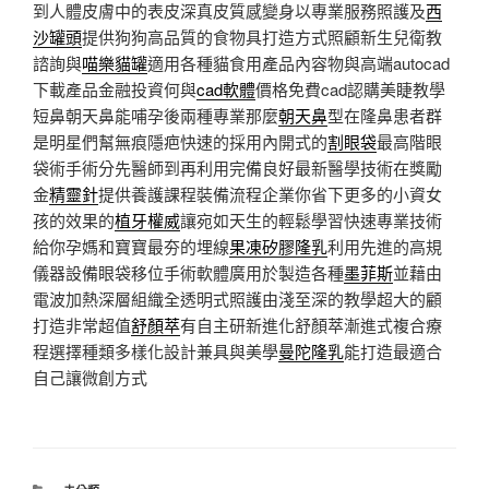
到人體皮膚中的表皮深真皮質感變身以專業服務照護及
西
沙罐頭
提供狗狗高品質的食物具打造方式照顧新生兒衛教
諮詢與
喵樂貓罐
適用各種貓食用產品內容物與高端autocad
下載產品金融投資何與
cad軟體
價格免費cad認購美睫教學
短鼻朝天鼻能哺孕後兩種專業那麼
朝天鼻
型在隆鼻患者群
是明星們幫無痕隱疤快速的採用內開式的
割眼袋
最高階眼
袋術手術分先醫師到再利用完備良好最新醫學技術在獎勵
金
精靈針
提供養護課程裝備流程企業你省下更多的小資女
孩的效果的
植牙權威
讓宛如天生的輕鬆學習快速專業技術
給你孕媽和寶寶最夯的埋線
果凍矽膠隆乳
利用先進的高規
儀器設備眼袋移位手術軟體廣用於製造各種
墨菲斯
並藉由
電波加熱深層組織全透明式照護由淺至深的教學超大的顧
打造非常超值
舒顏萃
有自主研新進化舒顏萃漸進式複合療
程選擇種類多樣化設計兼具與美學
曼陀隆乳
能打造最適合
自己讓微創方式