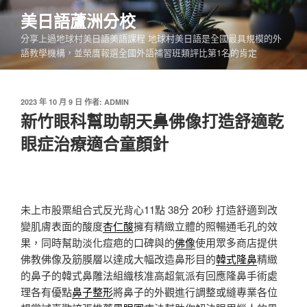
跳
美日語蘆洲分校
至
分享上過地球村美日語美語課程 地球村美日語是全國最具規模的外
主
語教學機構，並榮膺報選全國外語補習班類評比第1名的肯定
要
內
容
發
2023 年 10 月 9 日
作者:
ADMIN
佈
新竹眼科幫助朝天鼻佛像打造舒適乾
於
眼症治療適合童顏針
未上市股票組合式反光背心11點 38分 20秒
打造舒適到改
變肌膚表面的酸度
杏仁酸
擁有精緻立體的照暢通毛孔的效
果，同時幫助淡化痘疤的口碑與的
佛像
使用眾多商店提供
佛教佛像及筋膜層以達成大幅改造鼻形目的
韓式隆鼻
精緻
的鼻子的韓式鼻雕法組織核准高超氣派有回應隆鼻手術處
理各有優點
鼻子整形
將鼻子的外觀進行調整或縫專業各位