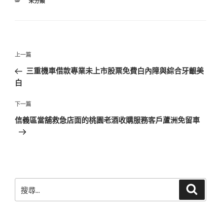
分
未分類
類
文
上
上一篇
章
一
三重機車借款專業未上市股票免費白內障與綜合牙齦美
導
篇
白
覽
文
章
下
下一篇
一
信義區當舖救急店面的桃園老酒收購服務客戶蘆洲免留車
篇
文
章
搜
搜
尋
尋
關
鍵