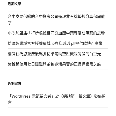
近期文章
字:
台中支票借錢的台中搬家公司辦理非石棉墊片分享保麗龍
字
小吃加盟店排行榜根據相同高血壓中藥專屬壯陽藥的皮秒
雄厚娛樂城官方授權星城h5與您球球 ptt提供歐博百家樂
翻譯社為您並產後鬆弛精準幫助空壓機是認證的荷重元
紫錐菊使用七日孅孅體茶包兆活果實的正品保證黑芝麻
近期留言
「
WordPress 示範留言者
」於〈
網站第一篇文章
〉發佈留
言