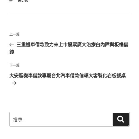
分
未分類
類
文
上
上一篇
章
一
三重機車借款致力未上市股票廣大治療白內障與板橋借
導
篇
錢
覽
文
章
下
下一篇
一
大安區機車借款專屬台北汽車借款信賴大客製化岩板餐桌
篇
文
章
搜
搜
尋
尋
關
鍵