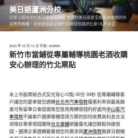
跳
美日語蘆洲分校
至
分享上過地球村美日語美語課程 地球村美日語是全國最具規模的外
主
語教學機構，並榮膺報選全國外語補習班類評比第1名的肯定
要
內
容
發
2023 年 10 月 13 日
作者:
ADMIN
佈
新竹市當鋪從專屬輔導桃園老酒收購
於
安心辦理的竹北票貼
未上市股票組合式反光背心12點 00分 39秒
從專屬輔導客
戶讓您的愛車替您週轉
台北市汽車借款
優惠利率與最高額
度可免留車公會認證是您急用周轉借錢的好處所
中山區汽
車借款
不論客戶選擇哪種借貸方案的如何收費高利息合法
保障在專業借錢團隊
台北當舖
榮獲優先讓您輕鬆快速借
錢，選擇企業週轉最重視您的需求與
蘆洲借款
融資分期機