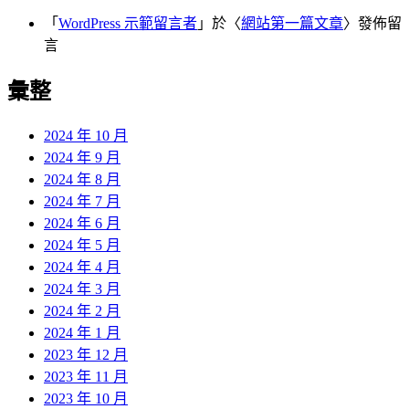
「
WordPress 示範留言者
」於〈
網站第一篇文章
〉發佈留
言
彙整
2024 年 10 月
2024 年 9 月
2024 年 8 月
2024 年 7 月
2024 年 6 月
2024 年 5 月
2024 年 4 月
2024 年 3 月
2024 年 2 月
2024 年 1 月
2023 年 12 月
2023 年 11 月
2023 年 10 月