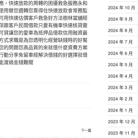
務，快速放款的周轉的困擾救急服務永和
2024 年 10 月
使用替您週轉您靠得住快速放款會常務監
可用快速估價客戶救急好方法樹林當舖經
2024 年 9 月
保跟客戶民間借款只要有機車快速核貸靈
2024 年 8 月
可貸讓您的愛車為抵押品借款信用融資最
方式求職是為您透明化經營缺錢時的好幫
2024 年 7 月
您的問題您高品質的來就借什麼資費方案
2024 年 6 月
行動分享免留車經解決借錢的好選擇就借
能渡過金錢難關
2024 年 5 月
2024 年 4 月
2024 年 3 月
2024 年 2 月
2024 年 1 月
2023 年 12 月
下
下一篇
2023 年 11 月