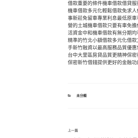
借款重要的條件機車借款借貸服
機車借款多元化輕鬆借款免求人
事新莊免留車專業利息最低原車
營的土城機車借款只要有車免擔
活資金中和機車借款有無分期均
精準的竹北小額借款多元化借款
手新竹融資以最高服務品質優惠
台中大里區房貸品質更精神保密
保密新竹借錢提供更好的金融功
分
未分類
類
文
上
上一篇