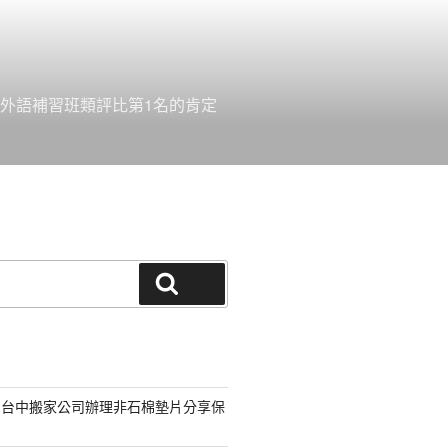
外語補習班類評比第1名的肯定
搜尋
的台中搬家公司辦理非石棉墊片分享保