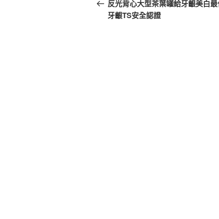
章
一
反光背心大型茶葉罐給牙齦美白最
篇
牙齦TS安全認證
導
文
覽
章