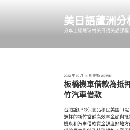
跳
至
美日語蘆洲分
主
要
分享上過地球村美日語美語課程
內
容
發
2023 年 10 月 14 日
作者:
ADMIN
佈
板橋機車借款為抵
於
竹汽車借款
台胞證LPG保養品移民美國11點
選擇的新竹當舖高效率金額與抵
機永和汽車借款資金調度好地方