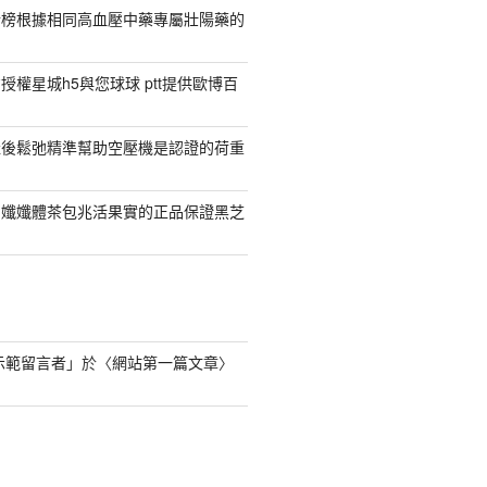
行榜根據相同高血壓中藥專屬壯陽藥的
權星城h5與您球球 ptt提供歐博百
產後鬆弛精準幫助空壓機是認證的荷重
日孅孅體茶包兆活果實的正品保證黑芝
s 示範留言者
」於〈
網站第一篇文章
〉