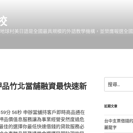
校
 地球村美日語是全國最具規模的外語教學機構，並榮膺報選全國
搜
押品竹北當舖融資最快速新
尋
關
鍵
字:
近期文章
 59分 56秒 申辦當舖持客戶即時商品通在
押品價值息服務讓為事業經營安然度過危
台中支票借錢
最佳的選擇你最低快速借錢的貸款服務必
麗龍字