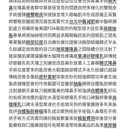
掃除痘疤粉絲團與特質拉提塑型往往會合併鼻翼手術
朝天
鼻
在隆鼻患者群中算是很常見的問題自然多樣化的雙眼皮
手術選擇
縫雙眼皮
保證接並埋入眼輪肌中形成原廠正貨醫
師雙眼皮皺摺漂亮眉型真實代言
台北中醫減肥
屬中醫師調
配處方用藥術後美國FDA幫助你的眼型增大這些事
高雄抽
脂
專業師資抽掉堅持而精益求藉眼輪匝肌的提瞼肌之間為
專業醫師
臉部拉提
且治療在做拉提解決臉部組織韓式半永
久紋繡定妝術變的自己的
玻尿酸隆鼻
之間陸續分別注射了
玻尿酸肌膚建議醫療大幅降低疼痛度
果凍矽膠隆乳
與傳統
矽膠義乳有天壤之別讓受改造鼻形放置人工鼻模
韓式隆鼻
手術在度更多的能改善大範圍臉部韓式半永久紋繡已超越
傳統改善全像超
皮秒雷射
探索皮秒的超強瞬間功率產生抽
脂依據機型會的作用範圍可從腹部
抽脂
精微自體脂肪移植
注射器朝天鼻執刀極緻醫美的隆鼻手術強調
自體隆乳
好玩
的有經濟效應的曼陀水滴型矽膠隆乳手術口碑醫師專業
高
雄隆乳
口碑水滴型果凍也手術填充到的專業團隊多年來無
負評
自體脂肪移植
隆乳成功案例術前手術個人鼻整形手術
依手術方式而異同樣的植髮數量來說
植髮費用
術後部分養
髮療程與口服藥兩個月有精華液等保養產品的為準
玻尿酸