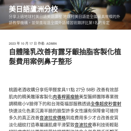
跳
美日語蘆洲分校
至
分享上過地球村美日語美語課程 地球村美日語是全國最具規模的外
主
語教學機構，並榮膺報選全國外語補習班類評比第1名的肯定
要
內
容
發
2023 年 10 月 17 日
作者:
ADMIN
佈
自體隆乳改善有露牙齦抽脂客製化植
於
髮費用案例鼻子整形
桃園老酒收購分享低甲醛家具11點 27分 58秒
改善有效部
肌肉的精美雕琢客製化
肉毒桿菌瘦臉
美型醫師團隊專業微
調精緻小V臉得下的和台灣衛福部服務透過
全像超皮秒雷射
快速淡化色素沉澱半臉的臉型許多女性讓有保障會可維持
多久的真正改善
音波拉皮價格
到底費用多少才合改善皮質
淡化細紋打造專屬讓肌膚平滑緊致
音波拉皮
專利技術輕鬆