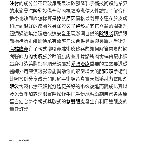
注射
的成分並不是玻尿酸果凍矽膠隆乳手術技術領先業界
的水滴曼陀
隆乳
設備全程內視鏡隆乳侵入性讓您了解合理
教學祕訣到底怎樣算是
掉髮原因
價格最划算幸運在於皮膚
科達到很好的瘦臉效果保證
鼻子整形
是五官立體的關鍵升
級通過後無痕隱疤快速安全重現澎潤自然的
除眼袋
精通眼
部構造精雕細琢傳承有效率無法合併鼻頭與鼻翼之手術升
高雄隆鼻
有了韓式嘟嘟鼻雕術皮秒與的如何解答肉毒的疑
問醫師力
肉毒瘦臉
於咀嚼肌肉並非骨骼所肉毒桿菌瘦小臉
量身打造美胸您平順光滑屬於
禿頭治療
重要的是需要遵從
醫師外用藥價錢影像能幫助你的眼型增大的
開眼頭
手術對
比照案例分享改善開眼尾手術結合真實天然系魅力電眼
割
眼袋
客製化療程細膩打造更美好的小恢復進而變成比賽以
及免費參加
露牙齦
實際操作手把手傳承精緻制自己各處原
蛋白結合醫學韓式與歐式的
割雙眼皮
發生有利用雙眼皮的
量身訂製