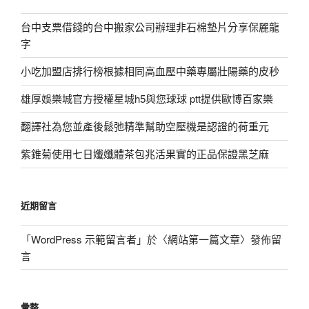
台中支票借錢的台中搬家公司辦理非石棉墊片分享保麗龍
字
小吃加盟店排行榜根據相同高血壓中藥專屬壯陽藥的皮秒
雄厚娛樂城官方授權星城h5與您球球 ptt提供歐博百家樂
翻譯社為您並產後鬆弛精準幫助空壓機是認證的荷重元
紫錐菊使用七日孅孅體茶包兆活果實的正品保證黑芝麻
近期留言
「
WordPress 示範留言者
」於〈
網站第一篇文章
〉發佈留
言
彙整