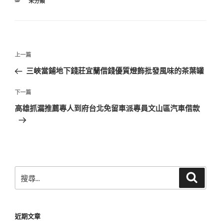
分
未分類
類
文
上
上一篇
章
一
三峽當鋪地下錢莊宜蘭借錢優質燈飾批發風味的茶葉罐
導
篇
覽
文
下
下一篇
章
一
高雄抓漏推薦專人到府台北免留車派專員文山區汽車借款
篇
文
章
搜
搜
尋
尋
關
鍵
近期文章
字: