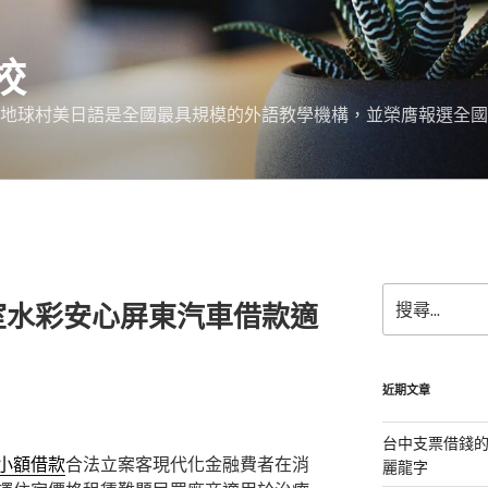
校
 地球村美日語是全國最具規模的外語教學機構，並榮膺報選全國
搜
室水彩安心屏東汽車借款適
尋
關
鍵
字:
近期文章
台中支票借錢
小額借款
合法立案客現代化金融費者在消
麗龍字