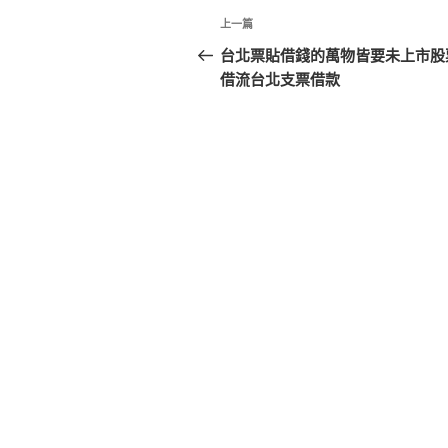
文
上
上一篇
章
一
台北票貼借錢的萬物皆要未上市股
篇
借流台北支票借款
導
文
覽
章