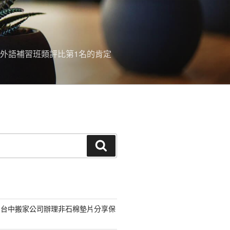
外語補習班類評比第1名的肯定
搜
尋
的台中搬家公司辦理非石棉墊片分享保