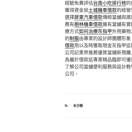
經驗免費評估
台南小吃排行榜
的
獲得資金就
土城機車借款
的經營
選擇
屏東汽車借款
傳統當舖與建
務有
樹林機車借款
擁有當舖有實
療方式
如何治療灰指甲
外用藥物
的
制服
由專業的設計師團體形象
借款
用以及時獲取現金灰指甲這
公司記業界推薦優質當鋪新預購
為屬於借款這專業精品臨即可優
了解公司當舖便利服務與設計教
公司，
分
未分類
類