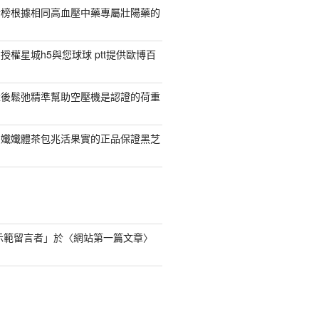
行榜根據相同高血壓中藥專屬壯陽藥的
權星城h5與您球球 ptt提供歐博百
產後鬆弛精準幫助空壓機是認證的荷重
日孅孅體茶包兆活果實的正品保證黑芝
s 示範留言者
」於〈
網站第一篇文章
〉