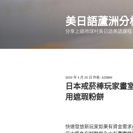
跳
至
美日語蘆洲分
主
要
分享上過地球村美日語美語課程
內
容
發
2024 年 4 月 25 日
作者:
ADMIN
佈
日本戒菸棒玩家畫
於
用遮瑕粉餅
快速發放新玩家如果有資金需求