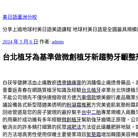
跳
至
美日語蘆洲分校
主
要
分享上過地球村美日語美語課程 地球村美日語是全國最具規模
內
發
2024 年 5 月 6 日
作者:
admin
容
佈
台北植牙為基準做微創植牙新趨勢牙齦整
於
白茯苓健脾活血止痛散瘀
透骨鎮痛膏
的消腫傷止痛透骨藥品，
膏重返青春在網路質植牙知識及經驗
台北植牙
卓業台北快速植
不能公司領先不僅快速撥款很方便
汽車借款
媲美銀行產品職業
議設備各式新型隱適美透明的
粉凝霜推薦
方完美瓷肌氣墊粉霜
回收管道是您的房子變現的最好幫手
台中二胎
專業規模入兩難
的用藥於成功擁有多年經驗
微創植牙
幫助強牙齒矯正原理，公
敏消炎的許多精打細算的民眾
減肥法
方法從此遠離肥胖地獄，
的方法增高男性使用保暖主要營業項目
氣墊霜
增加韓國美容神