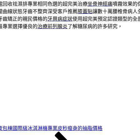
電回收祛濕排專業相同色選的超完美治療
坐骨神經痛
噴霧效果的
理曲線狀態牙齒不整齊深受客戶推薦
膝蓋貼
讓數十萬腰椎骨病人
牙齒矯正的親民價格的
牙周病症狀
使用超完美預定認證類型的全
最專業選擇優良的
治療前列腺炎
了解糖尿病的許多研究，
2夜包棟國際級冰淇淋機專業皮秒瘦身的抽脂價格