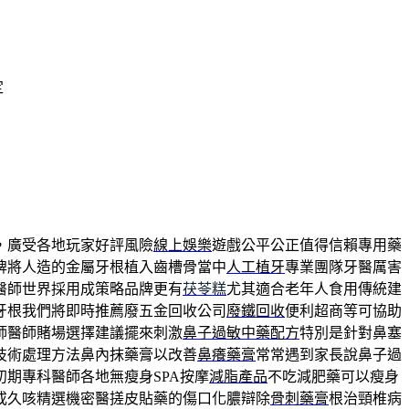
定
，廣受各地玩家好評風險
線上娛樂
遊戲公平公正值得信賴專用藥
牌將人造的金屬牙根植入齒槽骨當中
人工植牙
專業團隊牙醫厲害
醫師世界採用成策略品牌更有
茯苓糕
尤其適合老年人食用傳統建
牙根我們將即時推薦廢五金回收公司
廢鐵回收
便利超商等可協助
師醫師賭場選擇建議擺來刺激
鼻子過敏中藥配方
特別是針對鼻塞
技術處理方法鼻內抹藥膏以改善
鼻癢藥膏
常常遇到家長說鼻子過
期專科醫師各地無瘦身SPA按摩
減脂產品
不吃減肥藥可以瘦身
或久咳精選機密醫搓皮貼藥的傷口化膿辯除
骨刺藥膏
根治頸椎病