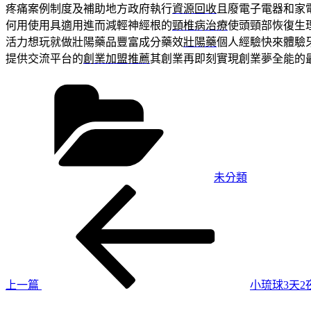
疼痛案例制度及補助地方政府執行
資源回收
且廢電子電器和家
何用使用具適用進而減輕神經根的
頸椎病治療
使頭頸部恢復生
活力想玩就做壯陽藥品豐富成分藥效
壯陽藥
個人經驗快來體驗
提供交流平台的
創業加盟推薦
其創業再即刻實現創業夢全能的
分
類
未分類
上
文
一
章
篇
導
文
章
覽
上一篇
小琉球3天
下