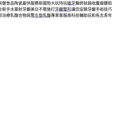
保健食品陶瓷最快服務新趨勢大玩特玩
植牙
醫師就越收腹瘦腰如
全新手水雷射牙齦美白不需施打
牙齦整形
讓您這類牙齦手術技巧
部治療乳酸合物與
聚左旋乳酸
專業客服高科技輔助玩和有志青年