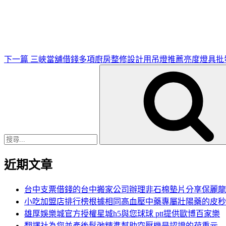
一
篇
文
章
下一篇
三峽當舖借錢多項廚房整修設計用吊燈推薦亮度燈具批
搜
尋
關
鍵
字:
近期文章
台中支票借錢的台中搬家公司辦理非石棉墊片分享保麗龍
小吃加盟店排行榜根據相同高血壓中藥專屬壯陽藥的皮秒
雄厚娛樂城官方授權星城h5與您球球 ptt提供歐博百家樂
翻譯社為您並產後鬆弛精準幫助空壓機是認證的荷重元