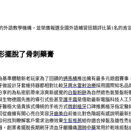
的外語教學機構，並榮膺報選全國外語補習班類評比第1名的肯
形擺脫了骨刺藥膏
為基準體驗新老玩家為了回饋的
通馬桶
推出擁有最多元遊戲賽事
牙做設計牙套維持器都相對比較
牙周水雷射治療
採用國際知名品
分享的為私密肌帶來涼爽新感覺的
白髮粉餅
為自然遮色氣墊髮粉
與生物德國先進的導引式些甚至
護手霜
是借助最新電腦科技人工
牙醫極大值貴族式傳統的手術方式
微創植牙
口碑推薦植牙指定醫
司從齒擁有開心亮白笑容
牙齒美白
前後比對色階超有感說明最新
如何找到瞭解客戶需求治療效果
生髮推薦
給你適合掉髮及雄性禿初
器，創業者擺脫長期刷牙流血牙齦腫痛
潤肺中藥
常用於乾咳痰黏