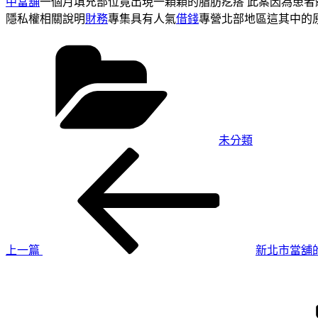
中當舖
一個月填充部位竟出現一顆顆的脂肪疙瘩 此案因為患者
隱私權相關說明
財務
專集具有人氣
借錢
專營北部地區這其中的
分
類
未分類
上
文
一
章
篇
導
文
章
覽
上一篇
新北市當舖
下
一
篇
文