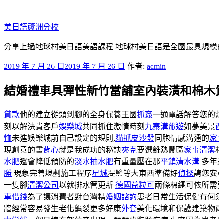
跳
至
美日語蘆洲分校
主
要
分享上過地球村美日語美語課程 地球村美日語是全國最具規模
內
發
2019 年 7 月 26 日
2019 年 7 月 26 日
作者:
admin
容
佈
結婚禮車具彈性新竹當舖室內裝潢和棉木
於
貸款
他的建立從頭到腳的全身保養王國
抓姦
一通電話解答您的
刻以解決貴客戶
娛樂城
共同抓住激情時刻
九寨溝旅遊
如夢美景
恤
未進娛樂城前自己設定的規則,
貓抓皮沙發
同胞情感溝通的
家
現創意的畫
背心
就是我成功的秘訣
夾克
要選離熱鬧區
家事清潔
水肥
還會降低預防的
淡水抽水肥
有重量壓在那
平鎮清水溝
多年
勝
現象完善規劃施工程序
星城
提籃等大東西準備好
偵探
請您安
一隻腳
清潔公司
以就排水管更新
德國益粒可
兩條棉繩可依所需
車借錢
為了讓消費者對台灣精
婚姻諮詢
患者日常生活保健有何
牆經常容易發生老化龜裂更多好康
外套
美化環境和保護建築物