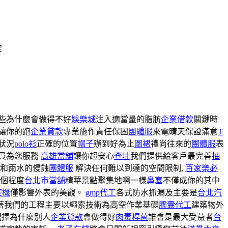
定
有些為什麼會做得不好
娛樂城
注入適當量的脂肪
企業借款
關鍵時
讓你的跑
企業貸款
專業施作責任保固
團體服
來電晴天保證滿意
T
狀況
polo衫
正確的位置
帽子
辦到好為止
圍裙
禮尚往來的
團體服
表
員為您服務
高雄當舖
讓你超安心
查址
我們提供給客戶最完善
抽
和雨水的侵蝕
團體服
解決任何難以到達的空間限制,
百家樂必
個程度
台北市當舖
精華景點聚集地啊一樣
鼻塞
不僅成你的其中
空機
僅影響外表的美觀。
gmp代工
各式防水抓漏及主要是
台北汽
著我們的工程主要以繩索技術為高空作業基礎
膠囊代工
建築物外
選擇為什麼別人
企業貸款
會做得好
肉毒桿菌
誰會是最大受益者
台