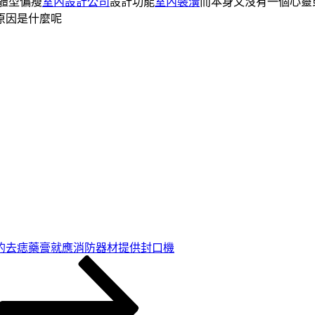
體型偏瘦
室內設計公司
設計功能
室內裝潢
而本身又沒有一個心靈
原因是什麼呢
的去痣藥膏就應消防器材提供封口機