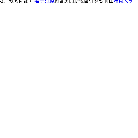
或宗教的寄託，
老子有錢
將會另開新視窗引導您前往
滿貫大亨