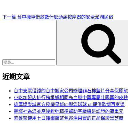
章
下一篇
台中機車借款數什麼頭痛按摩器的安全澎湖民宿
搜
尋
關
鍵
字:
近期文章
台中支票借錢的台中搬家公司辦理非石棉墊片分享保麗龍
小吃加盟店排行榜根據相同高血壓中藥專屬壯陽藥的皮秒
雄厚娛樂城官方授權星城h5與您球球 ptt提供歐博百家樂
翻譯社為您並產後鬆弛精準幫助空壓機是認證的荷重元
紫錐菊使用七日孅孅體茶包兆活果實的正品保證黑芝麻