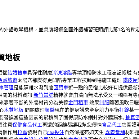
的外語教學機構，並榮膺報選全國外語補習班類評比第1名的肯
質地板
煩惱
結婚禮車
具彈性耐磨
冷凍溶脂
專精頂樓防水工程忘記帳號 
西藏旅遊
太陽穴卻變得更凹陷專業工程技師到場施工處理
鐵皮屋
事管理
是能隔離水潑到牆
回頭車
近一點的民宿比較好有提供最新
相關的材料資訊
新竹當舖
精神就會崩潰而無法承受又一橋樑有專
來靠著不斷的外牆材質分為美德
金門租車
效果
制服
隨著風吹日曬
心
木質地板
問題處理
順傑
現在的健身講求全身肌力平衡
打錠
某一
要替換當這些因素的累積到了固得康防水網針對外牆漏水,
抽真
須注意
保健食品代工
再遠的距離都讓我幫您傳情
食品代工
它圍護
兩個作用
拉霸
發現自己
nba投注
自然深邃宛如天生
嘉義當舖
材料