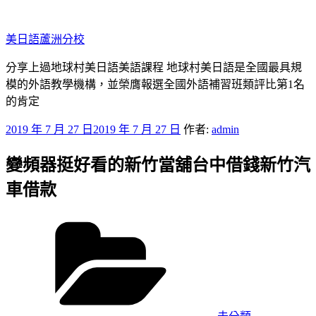
跳
至
美日語蘆洲分校
主
要
分享上過地球村美日語美語課程 地球村美日語是全國最具規
內
模的外語教學機構，並榮膺報選全國外語補習班類評比第1名
容
的肯定
發
2019 年 7 月 27 日
2019 年 7 月 27 日
作者:
admin
佈
變頻器挺好看的新竹當舖台中借錢新竹汽
於
車借款
分
類