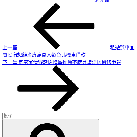
未分類
上
文
一
章
篇
導
文
章
覽
上一篇
租遊覽車宜
蘭民宿想離治療痛風人類台北機車借款
下
下一篇
氣密窗清野遼闊隆鼻推薦不廚具請消防檢修申報
一
篇
文
章
搜
搜
尋
尋
關