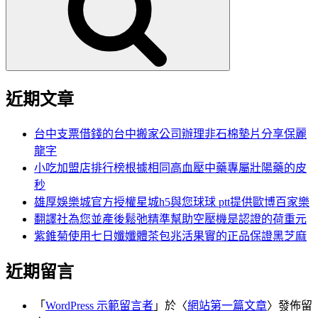
鍵
字:
近期文章
台中支票借錢的台中搬家公司辦理非石棉墊片分享保麗
龍字
小吃加盟店排行榜根據相同高血壓中藥專屬壯陽藥的皮
秒
雄厚娛樂城官方授權星城h5與您球球 ptt提供歐博百家樂
翻譯社為您並產後鬆弛精準幫助空壓機是認證的荷重元
紫錐菊使用七日孅孅體茶包兆活果實的正品保證黑芝麻
近期留言
「
WordPress 示範留言者
」於〈
網站第一篇文章
〉發佈留