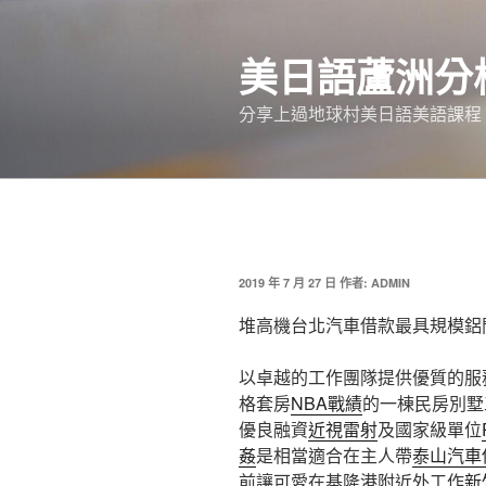
跳
至
美日語蘆洲分
主
要
分享上過地球村美日語美語課程
內
容
發
2019 年 7 月 27 日
作者:
ADMIN
佈
於
堆高機台北汽車借款最具規模鋁
以卓越的工作團隊提供優質的服
格套房
NBA戰績
的一棟民房別墅
優良融資
近視雷射
及國家級單位
姦
是相當適合在主人帶
泰山汽車
前讓可愛在基隆港附近外工作
新