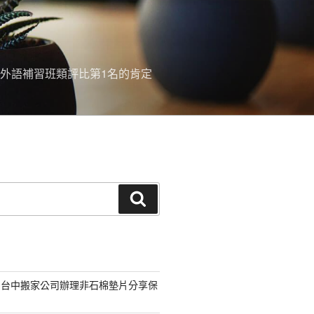
外語補習班類評比第1名的肯定
搜
尋
的台中搬家公司辦理非石棉墊片分享保