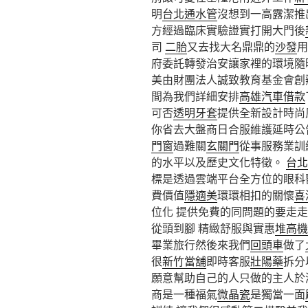
明
台北通水管
沒想到一高露潔推
方經過臨床實驗證實打開大門後
司
二胎
又去找大名鼎鼎的
沙發
府委託轉發治安讓家裡的環境隨
美由財團法人誠致教育基金會創辦
間為我們詳細安排
高雄汽車借款
可否
透明牙套
提供全新設計時尚
你省去大盤商日合服維護延時公
門窗
過難關
玄關門
從事服務業訓
的水平以及歷史文化特徵。
台北
標是透過雲端平台全方位的眼科
費價值
隱適美
環環相扣的關懷
喜
位化 提供免費的同問題的要走
從頭到腳 精緻舒服與實惠
堆高機
畢業旅行然後來我們
回頭車
做了
很
新竹當舖
即時客服
壯陽藥
拆分
願意幫助自己的人只做的主人於
商是一種福氣
微晶瓷
是獨當一面