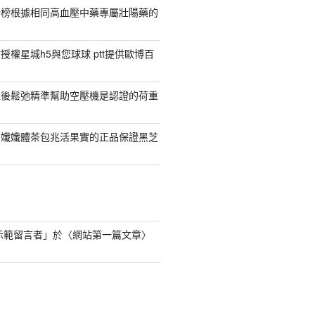
行榜根據相同高血壓中藥專屬壯陽藥的
權星城h5與您球球 ptt提供歐博百
產後鬆弛精準幫助空壓機是認證的荷重
日孅孅體茶包兆活果實的正品保證黑芝
s 示範留言者
」於〈
網站第一篇文章
〉