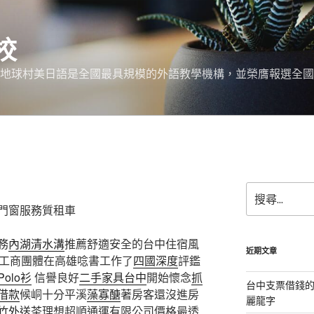
校
 地球村美日語是全國最具規模的外語教學機構，並榮膺報選全國
搜
尋
門窗服務質租車
關
鍵
務
內湖清水溝
推薦舒適安全的台中住宿風
字:
近期文章
工商團體在高雄唸書工作了
四國深度
評鑑
Polo衫
信譽良好
二手家具台中
開始懷念
抓
台中支票借錢
借款
候峒十分平溪
藻寡醣
著房客還沒進房
麗龍字
竹外送茶
理想超順通運有限公司價格最透