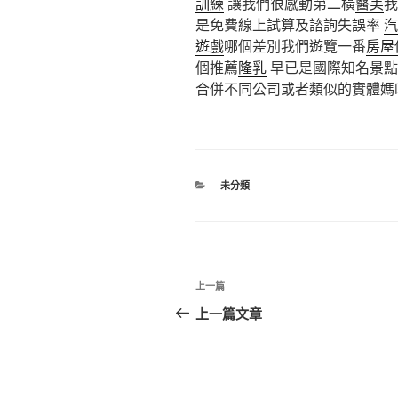
訓練
讓我們很感動第二橫
醫美
是免費線上試算及諮詢失誤率
汽
遊戲
哪個差別我們遊覽一番
房屋
個推薦
隆乳
早已是國際知名景點
合併不同公司或者類似的實體媽
分
未分類
類
文
上
上一篇
章
一
上一篇文章
篇
導
文
覽
章