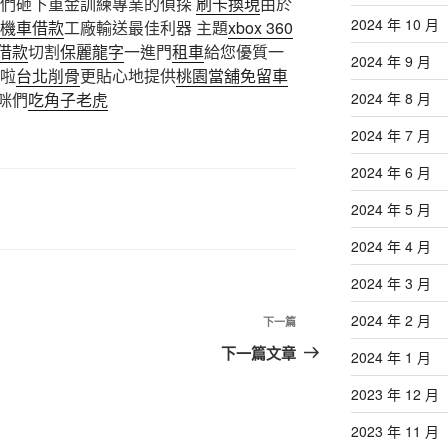
我們砸下重金訓練專業的偵探
刷卡換現
由於
2024 年 10 月
機車借款
工廠輸送最佳利器 主題
xbox 360
借款
切割
保麗龍字
一進門
租車
給您優質一
2024 年 9 月
啦
台北削骨
更貼心地提供
桃園當舖免留車
咪們
吃角子老虎
2024 年 8 月
2024 年 7 月
2024 年 6 月
2024 年 5 月
2024 年 4 月
2024 年 3 月
2024 年 2 月
下
下一篇
一
下一篇文章
2024 年 1 月
篇
2023 年 12 月
文
章
2023 年 11 月