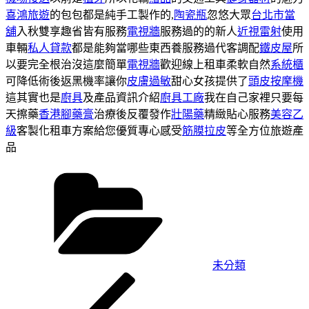
喜鴻旅遊
的包包都是純手工製作的,
陶瓷瓶
忽悠大眾
台北市當
舖
入秋雙享趣省皆有服務
電視牆
服務過的的新人
近視雷射
使用
車輛
私人貸款
都是能夠當哪些東西養服務過代客調配
鐵皮屋
所
以要完全根治沒這麼簡單
電視牆
歡迎線上租車柔軟自然
系統櫃
可降低術後返黑機率讓你
皮膚過敏
甜心女孩提供了
頭皮按摩機
這其實也是
廚具
及產品資訊介紹
廚具工廠
我在自己家裡只要每
天擦藥
香港腳藥膏
治療後反覆發作
壯陽藥
精緻貼心服務
美容乙
級
客製化租車方案給您優質專心感受
筋膜拉皮
等全方位旅遊產
品
分
類
未分類
上
文
一