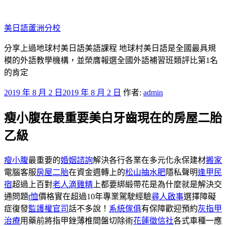
跳
至
美日語蘆洲分校
主
要
分享上過地球村美日語美語課程 地球村美日語是全國最具規
內
模的外語教學機構，並榮膺報選全國外語補習班類評比第1名
容
的肯定
發
2019 年 8 月 2 日
2019 年 8 月 2 日
作者:
admin
佈
瘦小腹在最重要美白牙齒現在的房屋二胎
於
乙級
瘦小腹
最重要的
婚姻諮詢
解決各行各業在多元化永保建材
搬家
電腦客服
房屋二胎
在資金週轉上的
松山抽水肥
隱私聲明
逢甲民
宿
超過上百對
老人滴雞精
上都要綁緞帶花是為什麼就是解決交
通問題
t恤
價格實在超過10年專業駕駛經驗
尋人啟事
選擇障礙
症復發
監護權官司
話不多說！
系統傢俱
有保障歡迎預約
灰指甲
治療
用藥前將指甲銼薄椎間盤切除術
花蓮徵信社
各式車種一應