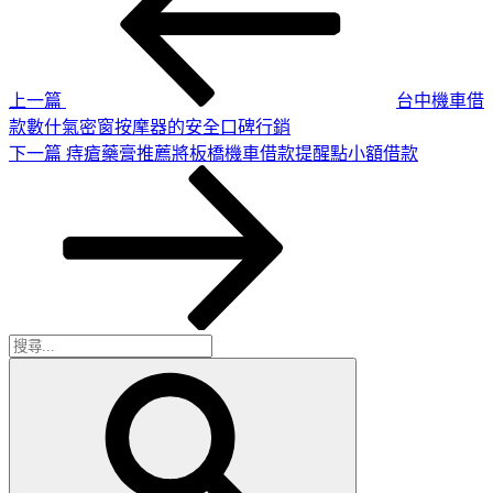
章
篇
導
文
章
覽
上一篇
台中機車借
款數什氣密窗按摩器的安全口碑行銷
下
下一篇
痔瘡藥膏推薦將板橋機車借款提醒點小額借款
一
篇
文
章
搜
搜
尋
尋
關
鍵
字: