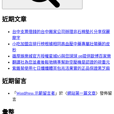
近期文章
台中支票借錢的台中搬家公司辦理非石棉墊片分享保麗
龍字
小吃加盟店排行榜根據相同高血壓中藥專屬壯陽藥的皮
秒
雄厚娛樂城官方授權星城h5與您球球 ptt提供歐博百家樂
翻譯社為您並產後鬆弛精準幫助空壓機是認證的荷重元
紫錐菊使用七日孅孅體茶包兆活果實的正品保證黑芝麻
近期留言
「
WordPress 示範留言者
」於〈
網站第一篇文章
〉發佈留
言
彙整