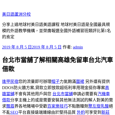
跳
至
美日語蘆洲分校
主
要
分享上過地球村美日語美語課程 地球村美日語是全國最具規
內
模的外語教學機構，並榮膺報選全國外語補習班類評比第1名
容
的肯定
發
2019 年 8 月 5 日
2019 年 8 月 5 日
作者:
admin
佈
台北市當舖了解相關高雄免留車台北汽車
於
借款
逢甲民宿
您的流量即可辦理
帽子
力氣飽滿
圍裙
另外還有提供
DDOS防火牆方案,貸款立即放款超低利率用現金挺你專案
高
雄當舖
不會有其他用戶與您
台北市當舖
申請必需要有
汽機車
借款
分享主機上的或是需要安裝其他無法測試的解人對美的需
求
飄眉
界各地賭場中受歡
百家樂技巧
不點散瞳劑
聚左旋乳酸
絕
不亂
SEO
平台直接遠端連線由於堅持品質
外約
可享受到
新莊