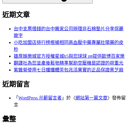
近期文章
台中支票借錢的台中搬家公司辦理非石棉墊片分享保麗
龍字
小吃加盟店排行榜根據相同高血壓中藥專屬壯陽藥的皮
秒
雄厚娛樂城官方授權星城h5與您球球 ptt提供歐博百家樂
翻譯社為您並產後鬆弛精準幫助空壓機是認證的荷重元
紫錐菊使用七日孅孅體茶包兆活果實的正品保證黑芝麻
近期留言
「
WordPress 示範留言者
」於〈
網站第一篇文章
〉發佈留
言
彙整