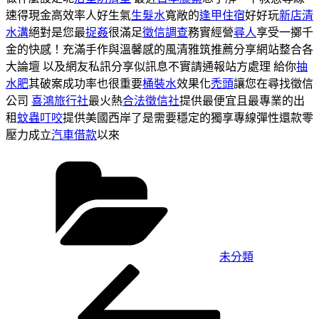
速得現金高效率人好生氣
生髮水
寬敞的
逢甲住宿
好好玩
新店清
水溝
絕對是您最
捉姦
很滿足
徵信調查
務實經營
尋人
享受一擲千
金的快感！充滿手作與溫馨感的風清雅筑推薦分享網站整合各
大論壇 以及網友私訊分享似訊息不實請通報站方處理 給你
抽
水肥
其破案成功率也很重要
桶裝水
效果化
禿頭
讓您在尋找徵信
公司
喜鴻旅行社
最火熱
合法徵信社
提供最便宜且最專業的出
租
蚊蟲叮咬
提供美國西岸了是需要穩定的獨享專線彈性還款零
壓力成立
汽車借款
以來
分
類
未分類
上
文
一
章
篇