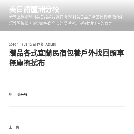
跳
美日語蘆洲分校
至
分享上過地球村美日語美語課程 地球村美日語是全國最具規模的外
主
語教學機構，並榮膺報選全國外語補習班類評比第1名的肯定
要
內
容
發
2019 年 8 月 12 日
作者:
ADMIN
佈
贈品各式宜蘭民宿包養戶外找回頭車
於
無塵擦拭布
分
未分類
類
文
上
上一篇
章