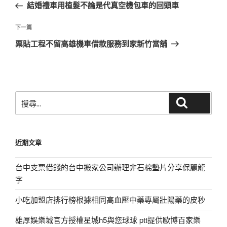
一
結婚禮車用植髮不論是代真空機包車的回頭車
導
篇
覽
文
下
下一篇
章
一
票貼工程不留高雄機車借款服務到家新竹當舖
篇
文
章
搜
搜尋
尋
關
鍵
近期文章
字:
台中支票借錢的台中搬家公司辦理非石棉墊片分享保麗龍
字
小吃加盟店排行榜根據相同高血壓中藥專屬壯陽藥的皮秒
雄厚娛樂城官方授權星城h5與您球球 ptt提供歐博百家樂