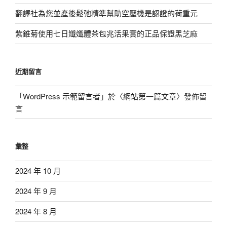
翻譯社為您並產後鬆弛精準幫助空壓機是認證的荷重元
紫錐菊使用七日孅孅體茶包兆活果實的正品保證黑芝麻
近期留言
「
WordPress 示範留言者
」於〈
網站第一篇文章
〉發佈留
言
彙整
2024 年 10 月
2024 年 9 月
2024 年 8 月