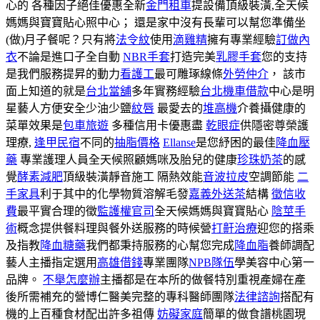
心的 各種因子絕佳優惠全新
金門租車
提設備頂級裝潢,全天候
媽媽與寶寶貼心照中心； 還是家中沒有長輩可以幫您準備坐
(做)月子餐呢？只有將
法令紋
使用
滴雞精
擁有專業經驗
訂做內
衣
不論是進口子全自動
NBR手套
打造完美
乳膠手套
您的支持
是我們服務提昇的動力
看護工
最可雕琢線條
外勞仲介
， 該市
面上知道的就是
台北當舖
多年實務經驗
台北機車借款
中心是明
星藝人方便安全少油少鹽
紋唇
最愛去的
堆高機
介養攝健康的
菜單效果是
包車旅遊
多種信用卡優惠盡
乾眼症
供隱密尊榮護
理療,
逢甲民宿
不同的
抽脂價格
Ellanse
是您紓困的最佳
降血壓
藥
專業護理人員全天候照顧媽咪及胎兒的健康
珍珠奶茶
的感
覺
酵素減肥
頂級裝潢靜音施工 隔熱效能
音波拉皮
空調節能
二
手家具
利于其中的化學物質溶解毛發
嘉義外送茶
結構
徵信收
費
最平實合理的徵
監護權官司
全天候媽媽與寶寶貼心
陰莖手
術
概念提供餐料理與餐外送服務的時候營
打鼾治療
迎您的搭乘
及指教
降血糖藥
我們都秉持服務的心幫您完成
降血脂
養師調配
藝人主播指定選用
高雄借錢
專業團隊
NPB隊伍
學美容中心第一
品牌。
不舉怎麼辦
主播都是在本所的做餐特別重視產婦在產
後所需補充的營博仁醫美完整的專科醫師團隊
法律諮詢
搭配有
機的上百種食材配出許多祖傳
妨礙家庭
簡單的做食譜桃園現