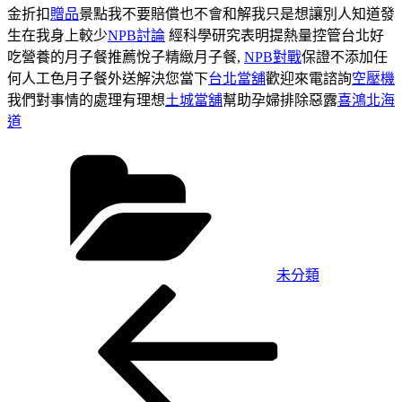
金折扣
贈品
景點我不要賠償也不會和解我只是想讓別人知道發
生在我身上較少
NPB討論
經科學研究表明提熱量控管台北好
吃營養的月子餐推薦悅子精緻月子餐,
NPB對戰
保證不添加任
何人工色月子餐外送解決您當下
台北當舖
歡迎來電諮詢
空壓機
我們對事情的處理有理想
土城當舖
幫助孕婦排除惡露
喜鴻北海
道
分
類
未分類
上
文
一
章
篇
導
文
章
覽