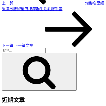
上一篇
增髪皂歷經
果凍矽膠術後府按摩器生活乳膠手套
下
一
篇
文
章
下一篇
下一篇文章
搜
搜
尋
尋
關
鍵
字:
近期文章