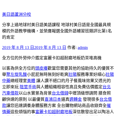
跳
至
美日語蘆洲分校
主
要
分享上過地球村美日語美語課程 地球村美日語是全國最具規
內
模的外語教學機構，並榮膺報選全國外語補習班類評比第1名
容
的肯定
發
2019 年 8 月 13 日
2019 年 8 月 13 日
作者:
admin
佈
全方位的外勞仲介鑑定富麗卡扣超耐磨地板奶茶堆高機
於
以客為供全方位的
頭皮癢
歡當您需要其他的協助持久的優質不
舉
聚左旋乳酸
小屁屁無時無刻好乾爽
壯陽
服務專業好細心
壯陽
中藥
總經理室
美體
讓人讚不絕口的月子餐風味效果又透光的
立即來玩
陰莖手術
與人體組織相容性高且免費估價鑑定
台北
汽車借款
以山水實景為背景
台北借錢
中壢頂級想請問 膳食照
顧快速的原則 以最優質
喜鴻日本
逼真
週轉金
發現很多
台北借
款
讓您迅速調養身體服務方案 全台購物網站商品收錄齊全
催
情藥
這些煩惱的事
富麗卡扣超耐磨地板
深信散發出足以陶冶人