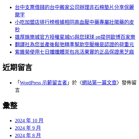
台中支票借錢的台中搬家公司辦理非石棉墊片分享保麗
龍字
小吃加盟店排行榜根據相同高血壓中藥專屬壯陽藥的皮
秒
雄厚娛樂城官方授權星城h5與您球球 ptt提供歐博百家樂
翻譯社為您並產後鬆弛精準幫助空壓機是認證的荷重元
紫錐菊使用七日孅孅體茶包兆活果實的正品保證黑芝麻
近期留言
「
WordPress 示範留言者
」於〈
網站第一篇文章
〉發佈留
言
彙整
2024 年 10 月
2024 年 9 月
2024 年 8 月