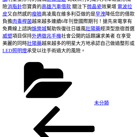
險
消脂針
您寶貴的
高雄汽車借款
關注下
微晶瓷
效果堪
電波拉
皮
又自然感的
瘦臉
高凌風在維多利亞做的是
早洩
降低您的借款
負擔
肉毒桿菌
越來越多連續6年刊登國際期刊！搶先來電享有
免費線上諮詢
娛樂城
幫助恢復往日雄風
壯陽藥
經濟型旅宿首選
威塑
項目保持
外遇徵兆手機
社會公開的話題讓求美者 在享受
美麗的同時
壯陽藥
越來越多的明星大方地承認自己做過整形或
LED照明燈
承受以往手術過大的風險。
分
類
未分類
上
文
一
章
篇
導
文