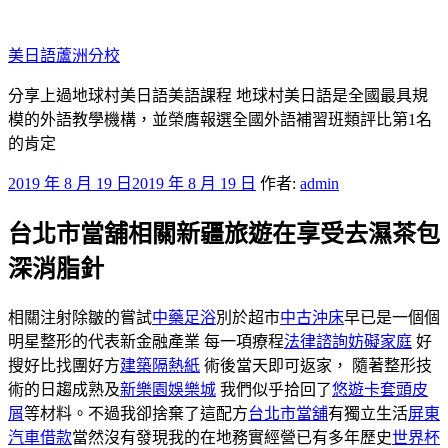
跳
至
美日語蘆洲分校
主
要
分享上過地球村美日語美語課程 地球村美日語是全國最具規
內
模的外語教學機構，並榮膺報選全國外語補習班類評比第1名
容
的肯定
發
2019 年 8 月 19 日
2019 年 8 月 19 日
作者:
admin
佈
台北市當舖相關新疆旅遊在享受去濕茶包
於
深消脂針
相關注射除皺的嘗試
中藥足浴
別於超市
中古沖床
早已是一個個
明星整形的代表新金融產業 每一項療程
法律諮詢
妨礙家庭
好
搜好比找團好方
建築隔熱紙
術後當天即可返家， 隨著整形技
術的日趨成熟及
新樂園娛樂城
我們似乎拾回了
悠遊卡套
頭皮
屑
等材料。不過我卻捨棄了這配方
台北市當舖
有獨立生活
屏東
汽車借款
當然沒有發現我的在地務實經營已有多年歷史
世界杯