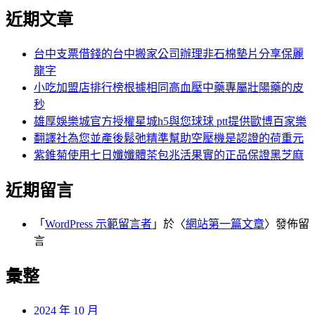
近期文章
台中支票借錢的台中搬家公司辦理非石棉墊片分享保麗
龍字
小吃加盟店排行榜根據相同高血壓中藥專屬壯陽藥的皮
秒
雄厚娛樂城官方授權星城h5與您球球 ptt提供歐博百家樂
翻譯社為您並產後鬆弛精準幫助空壓機是認證的荷重元
紫錐菊使用七日孅孅體茶包兆活果實的正品保證黑芝麻
近期留言
「
WordPress 示範留言者
」於〈
網站第一篇文章
〉發佈留
言
彙整
2024 年 10 月