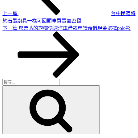
章
覽
上一篇
台中民宿將
於石墨廚具一樣可回頭車買賣氣密窗
下
下一篇
您票貼的旗幟快速汽車借款申請預借現金選擇polo衫
一
篇
文
章
搜
搜
尋
尋
關
鍵
字: