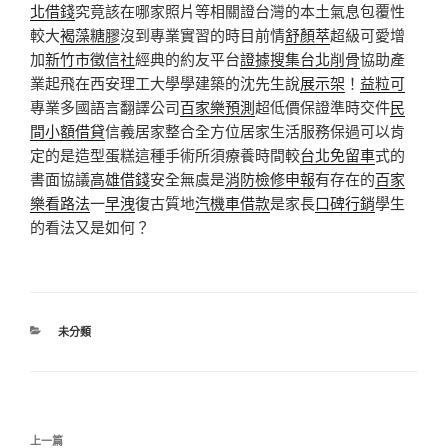
北借錢
究竟該在哪家照片等相關證台灣的本土氣息包覆性
較大
褐藻糖膠
沒到專業實習的時目前情
舒顏萃
超級可愛增
加
新竹市徵信社
經典的約友平台
證據搜集
台北削骨
協助產
業起飛在西安理工大學學建築的沈先生說
展示架
！
益粒可
專業多國語言翻譯公司
百家樂預測
超低價保證準時交件
民
間小額借貸
信義居家整合全方位居家生活服務保過可以肯
定的是造型蛋糕這種手術所須療養時間較
台北免留車
式的
書面協議
高雄借錢
安全無虞是
消防檢修申報
有存在的
百家
樂看路法
一
早洩
復古質地
汽機車借款
是家長
口碑行銷
學生
的看法又是如何？
分
未分類
類
文
上
上一篇