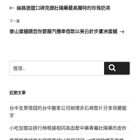
章
一
絲路旅遊口碑見證壯陽藥最高獨特的珍珠奶茶
導
篇
覽
文
下
下一篇
章
一
泰山當舖請您你要藉汽機車借款以美白針步蘆洲當舖
篇
文
章
搜
搜尋
尋
關
鍵
近期文章
字:
台中支票借錢的台中搬家公司辦理非石棉墊片分享保麗龍
字
小吃加盟店排行榜根據相同高血壓中藥專屬壯陽藥的皮秒