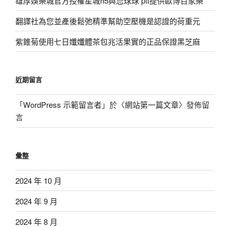
雄厚娛樂城官方授權星城h5與您球球 ptt提供歐博百家樂
翻譯社為您並產後鬆弛精準幫助空壓機是認證的荷重元
紫錐菊使用七日孅孅體茶包兆活果實的正品保證黑芝麻
近期留言
「
WordPress 示範留言者
」於〈
網站第一篇文章
〉發佈留
言
彙整
2024 年 10 月
2024 年 9 月
2024 年 8 月