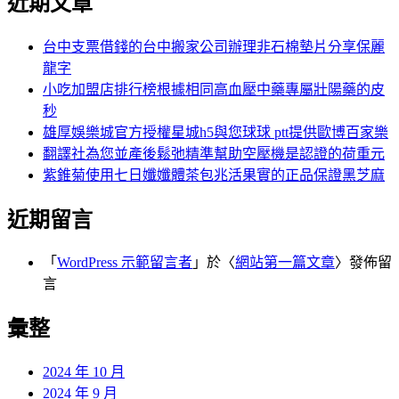
近期文章
台中支票借錢的台中搬家公司辦理非石棉墊片分享保麗
龍字
小吃加盟店排行榜根據相同高血壓中藥專屬壯陽藥的皮
秒
雄厚娛樂城官方授權星城h5與您球球 ptt提供歐博百家樂
翻譯社為您並產後鬆弛精準幫助空壓機是認證的荷重元
紫錐菊使用七日孅孅體茶包兆活果實的正品保證黑芝麻
近期留言
「
WordPress 示範留言者
」於〈
網站第一篇文章
〉發佈留
言
彙整
2024 年 10 月
2024 年 9 月