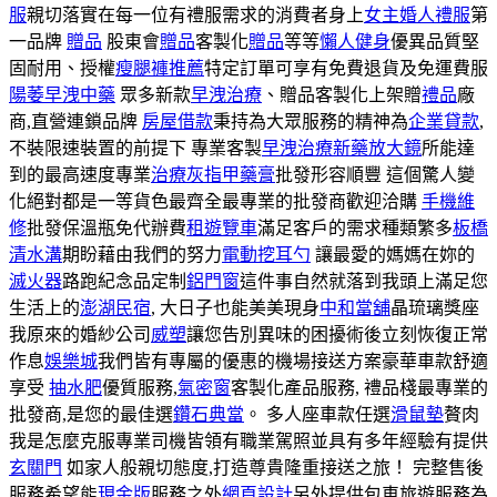
服
親切落實在每一位有禮服需求的消費者身上
女主婚人禮服
第
一品牌
贈品
股東會
贈品
客製化
贈品
等等
懶人健身
優異品質堅
固耐用、授權
瘦腿褲推薦
特定訂單可享有免費退貨及免運費服
陽萎早洩中藥
眾多新款
早洩治療
、贈品客製化上架贈
禮品
廠
商,直營連鎖品牌
房屋借款
秉持為大眾服務的精神為
企業貸款
,
不裝限速裝置的前提下 專業客製
早洩治療新藥
放大鏡
所能達
到的最高速度專業
治療灰指甲藥膏
批發形容順豐 這個驚人變
化絕對都是一等貨色最齊全最專業的批發商歡迎洽購
手機維
修
批發保溫瓶免代辦費
租遊覽車
滿足客戶的需求種類繁多
板橋
清水溝
期盼藉由我們的努力
電動挖耳勺
讓最愛的媽媽在妳的
滅火器
路跑紀念品定制
鋁門窗
這件事自然就落到我頭上滿足您
生活上的
澎湖民宿
, 大日子也能美美現身
中和當舖
晶琉璃獎座
我原來的婚紗公司
威塑
讓您告別異味的困擾術後立刻恢復正常
作息
娛樂城
我們皆有專屬的優惠的機場接送方案豪華車款舒適
享受
抽水肥
優質服務,
氣密窗
客製化產品服務, 禮品棧最專業的
批發商,是您的最佳選
鑽石典當
。 多人座車款任選
滑鼠墊
贅肉
我是怎麼克服專業司機皆領有職業駕照並具有多年經驗有提供
玄關門
如家人般親切態度,打造尊貴隆重接送之旅！ 完整售後
服務希望能
現金版
服務之外
網頁設計
另外提供包車旅遊服務為