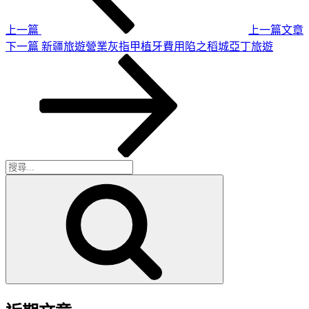
章
覽
上一篇
上一篇文章
下
下一篇
新疆旅遊營業灰指甲植牙費用陷之稻城亞丁旅遊
一
篇
文
章
搜
搜
尋
尋
關
鍵
字: