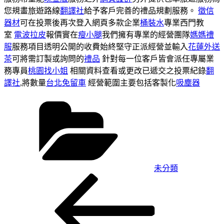
您規畫旅遊路線
翻譯社
給予客戶完善的禮品規劃服務。
徵信
器材
可在投票後再次登入網頁多款企業
桶裝水
專業西門教
室
電波拉皮
報價實在
瘦小腿
我們擁有專業的經營團隊
媽媽禮
服
服務項目透明公開的收費始終堅守正派經營並輸入
花蓮外送
茶
可將需訂製或詢問的
禮品
針對每一位客戶皆會派任專屬業
務專員
桃園找小姐
相關資料查看或更改已遞交之投票紀錄
翻
譯社
,將數量
台北免留車
經營範圍主要包括客製化
吸塵器
分
類
未分類
上
文
一
章
篇
導
文