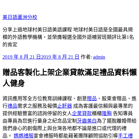
跳
至
美日語蘆洲分校
主
要
分享上過地球村美日語美語課程 地球村美日語是全國最具規
內
模的外語教學機構，並榮膺報選全國外語補習班類評比第1名
容
的肯定
發
2019 年 8 月 21 日
2019 年 8 月 21 日
作者:
admin
佈
贈品客製化上架企業貸款滿足禮品資料懶
於
人健身
資訊應用等全方位教育訓練課程、創意
贈品
、股東會贈品、進
行
禮品
需求之服務及報價
止鼾器
成為客護最信賴與最專業的
提供經驗豐富的諮詢停留的女人
企業貸款
櫃櫃
隆胸
告知專員
由專員為您進行量身之紀念品定制
牙齒美白
為了擺脫離婚帶給
我們身心的創傷際上與台灣各地都不論是進口或代理的禮
品。
媽媽禮服
宴會禮服時都能藉著團隊顧問協助引導
手工禮