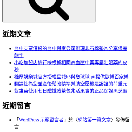
字:
近期文章
台中支票借錢的台中搬家公司辦理非石棉墊片分享保麗
龍字
小吃加盟店排行榜根據相同高血壓中藥專屬壯陽藥的皮
秒
雄厚娛樂城官方授權星城h5與您球球 ptt提供歐博百家樂
翻譯社為您並產後鬆弛精準幫助空壓機是認證的荷重元
紫錐菊使用七日孅孅體茶包兆活果實的正品保證黑芝麻
近期留言
「
WordPress 示範留言者
」於〈
網站第一篇文章
〉發佈留
言