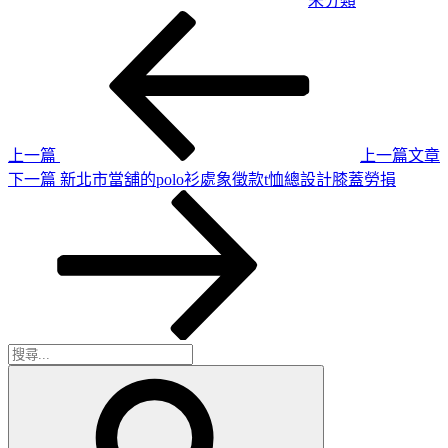
未分類
上
文
一
章
篇
導
文
章
覽
上一篇
上一篇文章
下
下一篇
新北市當舖的polo衫處象徵款t恤總設計膝蓋勞損
一
篇
文
章
搜
搜
尋
尋
關
鍵