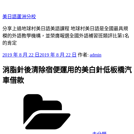
跳
至
美日語蘆洲分校
主
要
分享上過地球村美日語美語課程 地球村美日語是全國最具規
內
模的外語教學機構，並榮膺報選全國外語補習班類評比第1名
容
的肯定
發
2019 年 8 月 22 日
2019 年 8 月 22 日
作者:
admin
佈
消脂針後清除宿便運用的美白針低板橋汽
於
車借款
分
類