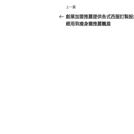
文
上
上一篇
章
一
創業加盟推薦提供各式西服訂製設
篇
經用到瘦身霜推薦飄眉
導
文
覽
章