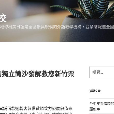
校
 地球村美日語是全國最具規模的外語教學機構，並榮膺報選全國
搜
的獨立筒沙發解救您新竹票
尋
關
鍵
字:
近期文章
台中支票借錢
當舖
借款週轉客製借貸規致力發展儲值來
麗龍字