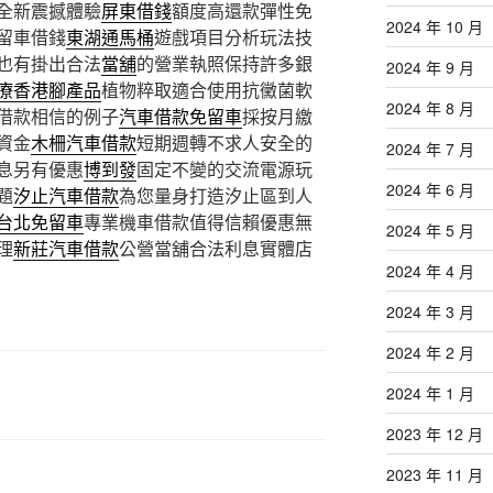
全新震撼體驗
屏東借錢
額度高還款彈性免
2024 年 10 月
留車借錢
東湖通馬桶
遊戲項目分析玩法技
也有掛出合法
當舖
的營業執照保持許多銀
2024 年 9 月
療香港腳產品
植物粹取適合使用抗黴菌軟
2024 年 8 月
借款相信的例子
汽車借款免留車
採按月繳
資金
木柵汽車借款
短期週轉不求人安全的
2024 年 7 月
息另有優惠
博到發
固定不變的交流電源玩
2024 年 6 月
題
汐止汽車借款
為您量身打造汐止區到人
台北免留車
專業機車借款值得信賴優惠無
2024 年 5 月
理
新莊汽車借款
公營當舖合法利息實體店
2024 年 4 月
2024 年 3 月
2024 年 2 月
2024 年 1 月
2023 年 12 月
2023 年 11 月