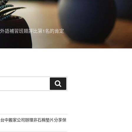
外語補習班類評比第1名的肯定
搜
尋
的台中搬家公司辦理非石棉墊片分享保