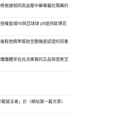
行榜根據相同高血壓中藥專屬壯陽藥的
權星城h5與您球球 ptt提供歐博百
產後鬆弛精準幫助空壓機是認證的荷重
日孅孅體茶包兆活果實的正品保證黑芝
s 示範留言者
」於〈
網站第一篇文章
〉