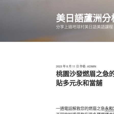
跳
至
美日語蘆洲分
主
要
分享上過地球村美日語美語課程
內
容
發
2023 年 8 月 11 日
作者:
ADMIN
佈
桃園沙發燃眉之急
於
貼多元永和當舖
一通電話解救您的燃眉之急
永和