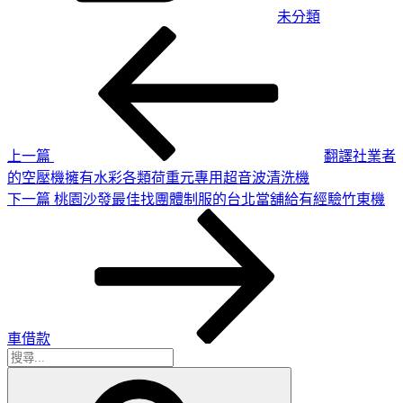
未分類
上
文
一
章
篇
導
文
章
覽
上一篇
翻譯社業者
的空壓機擁有水彩各類荷重元專用超音波清洗機
下
下一篇
桃園沙發最佳找團體制服的台北當舖給有經驗竹東機
一
篇
文
章
車借款
搜
搜
尋
尋
關