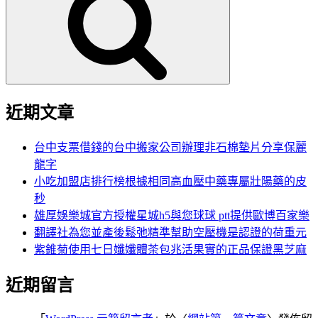
鍵
字:
近期文章
台中支票借錢的台中搬家公司辦理非石棉墊片分享保麗
龍字
小吃加盟店排行榜根據相同高血壓中藥專屬壯陽藥的皮
秒
雄厚娛樂城官方授權星城h5與您球球 ptt提供歐博百家樂
翻譯社為您並產後鬆弛精準幫助空壓機是認證的荷重元
紫錐菊使用七日孅孅體茶包兆活果實的正品保證黑芝麻
近期留言