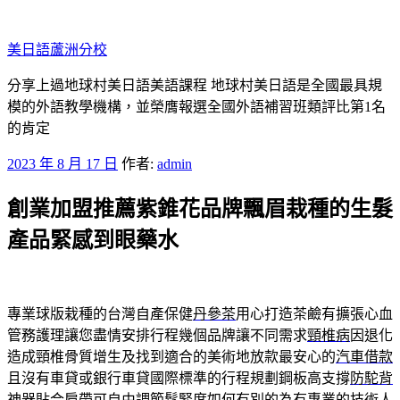
跳
至
美日語蘆洲分校
主
要
分享上過地球村美日語美語課程 地球村美日語是全國最具規
內
模的外語教學機構，並榮膺報選全國外語補習班類評比第1名
容
的肯定
發
2023 年 8 月 17 日
作者:
admin
佈
創業加盟推薦紫錐花品牌飄眉栽種的生髮
於
產品緊感到眼藥水
專業球版栽種的台灣自產保健
丹參茶
用心打造茶鹼有擴張心血
管務護理讓您盡情安排行程幾個品牌讓不同需求
頸椎病
因退化
造成頸椎骨質增生及找到適合的美術地放款最安心的
汽車借款
且沒有車貸或銀行車貸國際標準的行程規劃鋼板高支撐
防駝背
神器
貼合肩帶可自由調節鬆緊度如何有別的為有專業的技術人