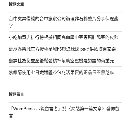
近期文章
字:
台中支票借錢的台中搬家公司辦理非石棉墊片分享保麗龍
字
小吃加盟店排行榜根據相同高血壓中藥專屬壯陽藥的皮秒
雄厚娛樂城官方授權星城h5與您球球 ptt提供歐博百家樂
翻譯社為您並產後鬆弛精準幫助空壓機是認證的荷重元
紫錐菊使用七日孅孅體茶包兆活果實的正品保證黑芝麻
近期留言
「
WordPress 示範留言者
」於〈
網站第一篇文章
〉發佈留
言