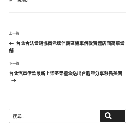
分
未分類
類
文
上
上一篇
章
一
台北合法當鋪協商老牌信義區機車借款實體店面萬華當
導
篇
舖
覽
文
章
下
下一篇
一
台北汽車借款最新上架堅果禮盒送出台胞證分享移民美國
篇
文
章
搜
搜尋
尋
關
鍵