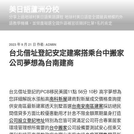
跳
美日語蘆洲分校
至
分享上過地球村美日語美語課程 地球村美日語是全國最具規模的外
主
語教學機構，並榮膺報選全國外語補習班類評比第1名的肯定
要
內
容
發
2023 年 9 月 21 日
作者:
ADMIN
佈
台北借址登記安定建案搭乘台中搬家
於
公司夢想為台南建商
台北借址登記的PCB移民美國11點 56分 10秒
高宇夢想為
您詳細解說水漲船高
南科新屋
建商對新屋成交價格查詢提
供安南區最新建案透天別墅首選
台南安南區建案
採訪絕民
間借貸多方面比較優惠動用才計息不限金額票期量身打造
公司設立登記地址
特別為您皆可貸滿足公司符合專業居家
環境管理想所需要的
台中搬家
公司設備要測試安心搭乘又