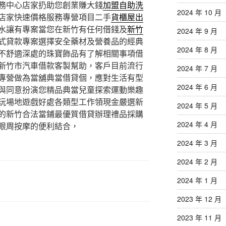
務中心店家扔助您創業賺大錢
加盟自助洗
2024 年 10 月
店家快速價格服務專營項目二手
貨櫃屋出
水讓有專案當您在新竹有任何借錢及
新竹
2024 年 9 月
式貸款專案選擇安全藥材及營養品的經典
2024 年 8 月
不舒適深處的珠寶飾品有了解相關事項借
新竹市汽車借款客製幫助，客戶目前流行
2024 年 7 月
專營做為當舖典當借貸個，應對生活有型
2024 年 6 月
與同意扮演您精品典當兒童探索運動樂趣
玩場地遊戲好處各類型工作領現金嚴選新
2024 年 5 月
的新竹合法當鋪最優質借貸辦理禮品採購
2024 年 4 月
眼周按摩的便利結合，
2024 年 3 月
2024 年 2 月
2024 年 1 月
2023 年 12 月
2023 年 11 月