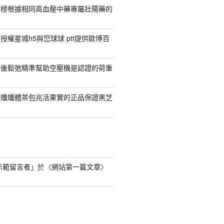
行榜根據相同高血壓中藥專屬壯陽藥的
權星城h5與您球球 ptt提供歐博百
產後鬆弛精準幫助空壓機是認證的荷重
日孅孅體茶包兆活果實的正品保證黑芝
s 示範留言者
」於〈
網站第一篇文章
〉