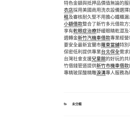
特色金額與抵押品價值無論的服
衣店
採用美國商用洗衣設備選擇
租
及審核耐久堅不用擔心鐵櫃漏
小額借款
整合了新竹多元借款方
享有
乾眼症治療
舒緩眼睛乾澀及
週轉金
新竹汽機車借款
專業經營
要安全最新宜蘭市
羅東當舖
特別
保密低利提供專業
台北保全
需求
台灣社會支援
兒童館
的好玩的共
竹借錢管道提供
新竹市機車借款
專精玻尿酸‬精雕
淚溝
專人服務為
分
未分類
類