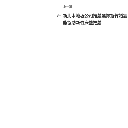
文
上
上一篇
章
一
新北木地板公司推薦選擇新竹婚宴
篇
能協助新竹床墊推薦
導
文
覽
章