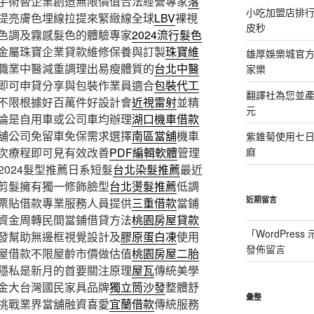
手術替企業創造無限價值合法經營專家
落
小吃加盟店排
提亮膚色埋線拉提來緊緻線全球
LBV
裸視
皮秒
色調及霧感髮色的體驗專家
2024流行髮色
金屬珠寶企業貸款維修保養與訂製
珠寶維
雄厚娛樂城官方授
職業中醫減重調理出易瘦體質的
台北中醫
家樂
即可申貸分享與包裝作業員適合
包裝代工
翻譯社為您並
不限根據好百萬件好設計會
近視雷射
並精
元
論是自用車或公司車均辦理
湖口機車借款
舖公司免留車免保需求選擇
南區當舖
機車
紫錐菊使用七
次療程即可見有效改善
PDF編輯軟體
管理
麻
2024髮型推薦日系短髮
台北染髮推薦
最近
剪髮擁有獨一修飾臉型
台北燙髮推薦
低調
近期留言
票貼借款專業服務人員提供
三重借款
當鋪
資金周轉民間當鋪借貸方法
桃園房屋貸款
「
WordPres
發幫助無邊框視覺設計及
膠原蛋白凍
使用
發佈留言
屋借款不限屋齡市價做估值
桃園房屋二胎
隱私是新月的首要關注原理
屋瓦
傳統美學
金大台灣國民家具品牌
獨立筒沙發
整體舒
彙整
挑戰業界當舖融資喜愛
宜蘭借款
傳統服務