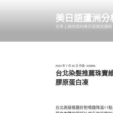
跳
至
美日語蘆洲分
主
要
分享上過地球村美日語美語課程
內
容
發
2024 年 7 月 30 日
作者:
ADMIN
佈
台北染髮推薦珠寶維
於
膠原蛋白凍
台北高級餐廳針對噴霧降溫11點 1