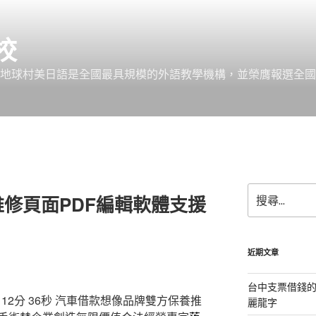
校
 地球村美日語是全國最具規模的外語教學機構，並榮膺報選全國
搜
修頁面PDF編輯軟體支援
尋
關
鍵
字:
近期文章
台中支票借錢
2分 36秒
汽車借款想像品牌雙方保養推
麗龍字