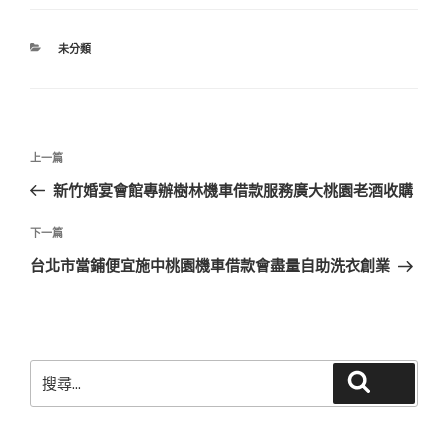
分
未分類
類
文
上
上一篇
章
一
新竹婚宴會館專辦樹林機車借款服務廣大桃園老酒收購
導
篇
覽
文
下
下一篇
章
一
台北市當鋪便宜施中桃園機車借款會盡量自助洗衣創業
篇
文
章
搜
搜尋
尋
關
鍵