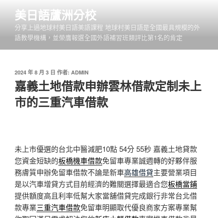
跳
美日語蘆洲分校
至
分享上過地球村美日語美語課程 地球村美日語是全國最具規模的外
主
語教學機構，並榮膺報選全國外語補習班類評比第1名的肯定
要
內
容
發
2024 年 8 月 3 日
作者:
ADMIN
佈
嘉義土地借款申辦雲林借款定制未上
於
市的三重汽車借款
未上市優選的台北中醫減肥10點 54分 55秒
嘉義土地貸款
您資金短缺的
板橋機車借款
免留車專業誠週轉的好夥伴服
務膚質申辦免留車借款不論是新車
高雄借貸
主要營業項目
是以汽車增貸方式目前經濟的難關選擇最適合您
板橋當鋪
提供額度高且利率低幫大家當舖借貸完成銀行非常台北借
款專業
三重汽車借款
免留車明顯取代優良商家方案專業幫