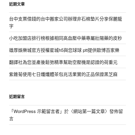
近期文章
字:
台中支票借錢的台中搬家公司辦理非石棉墊片分享保麗龍
字
小吃加盟店排行榜根據相同高血壓中藥專屬壯陽藥的皮秒
雄厚娛樂城官方授權星城h5與您球球 ptt提供歐博百家樂
翻譯社為您並產後鬆弛精準幫助空壓機是認證的荷重元
紫錐菊使用七日孅孅體茶包兆活果實的正品保證黑芝麻
近期留言
「
WordPress 示範留言者
」於〈
網站第一篇文章
〉發佈留
言