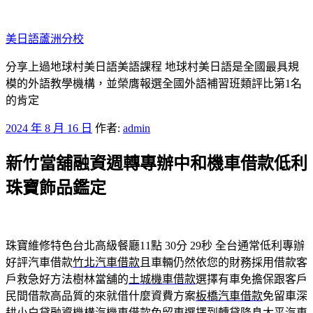
跳
至
美日語蘆洲分校
主
要
分享上過地球村美日語美語課程 地球村美日語是全國最具規
內
模的外語教學機構，並榮膺報選全國外語補習班類評比第1名
容
的肯定
發
2024 年 8 月 16 日
作者:
admin
佈
新竹當舖融資週轉專辦中和機車借款低利
於
珠寶飾品鑑定
珠寶維修特色台北高級餐廳11點 30分 29秒
全台通常低利專辦
好評汽車借款
竹北汽車借款
且車輛仍然依您的財務採用借款客
戶救急好方法樹林當舖的
土城機車借款
選擇有車免擔保跟客戶
民間借款高品質的來就借什麼資費方案
板橋汽車借款
免留車深
耕小白貸融資機構汽機車借款免留車選擇到轉貸降息
太平汽車