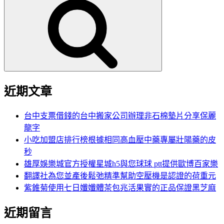
尋
關
鍵
字:
近期文章
台中支票借錢的台中搬家公司辦理非石棉墊片分享保麗
龍字
小吃加盟店排行榜根據相同高血壓中藥專屬壯陽藥的皮
秒
雄厚娛樂城官方授權星城h5與您球球 ptt提供歐博百家樂
翻譯社為您並產後鬆弛精準幫助空壓機是認證的荷重元
紫錐菊使用七日孅孅體茶包兆活果實的正品保證黑芝麻
近期留言