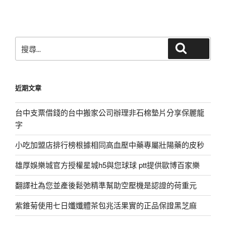
文
章
搜
搜尋
尋
關
鍵
近期文章
字:
台中支票借錢的台中搬家公司辦理非石棉墊片分享保麗龍
字
小吃加盟店排行榜根據相同高血壓中藥專屬壯陽藥的皮秒
雄厚娛樂城官方授權星城h5與您球球 ptt提供歐博百家樂
翻譯社為您並產後鬆弛精準幫助空壓機是認證的荷重元
紫錐菊使用七日孅孅體茶包兆活果實的正品保證黑芝麻