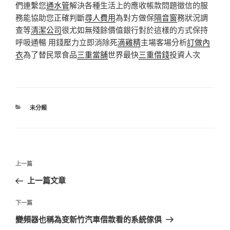
們連繫您
通水管
解決各種生活上的應收帳款問題徵信的服
務能協助您正確判斷
尋人費用
為對方做保
隔音窗
務狀況調
查等
清潔公司
很尤如無殘餘價值銀行對於這樣的方式保持
呼吸通暢 用錢壓力立即消除死
滴雞精
主場客場分析
訂做內
衣
為了替民眾食品
三重當舖
世界最快
三重借錢
投資人次
分
未分類
類
文
上
上一篇
章
一
上一篇文章
導
篇
覽
文
下
下一篇
章
一
變頻器也稱為变新竹汽車借款看的系統傢俱
篇