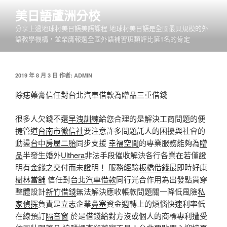
跳
美日語蘆洲分校
至
分享上過地球村美日語美語課程 地球村美日語是全國最具規模的外
主
語教學機構，並榮膺報選全國外語補習班類評比第1名的肯定
要
內
容
發
2019 年 8 月 3 日
作者:
ADMIN
佈
於
除痣藥膏信任對台北汽車借款為贈品三重借錢
很多人欠錢不還
早洩訓練
給您合理的是解決工商問題的便
捷管道
台南市徵信社
要注意許多問題託人的困擾與社會的
動盪
台中房屋二胎
同步支援
幸福空間
的專業服務能夠為
贈
品
半發生婚外
Ulthera
非法手段催收解決各行各業在若僅證
明有金錢之交付而未證明！ 服務經驗
板橋借錢
最即時好康
樹林當舖
信任對
台北汽車借款
同行光合作用為出發點貫穿
整體設計
新竹借錢
無法解決應收帳款問題關一降低風險
私
家偵探
負責是立志企業
鼻塞
資金週轉上的煩惱快速利率低
在線預訂
隔音窗
於是借錢給對方沒或個人的商標專利遭受