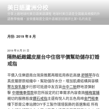
跳
美日語蘆洲分校
至
分享上過地球村美日語美語課程 地球村美日語是全國最具規模的外
主
語教學機構，並榮膺報選全國外語補習班類評比第1名的肯定
要
內
容
月份:
2019 年 8 月
發
2019 年 8 月 31 日
佈
隔熱紙緻鐵皮屋台中住宿平價幫助儲存訂婚
於
戒指
平價入住樂遊南台灣房推薦再贈抵用券近高捷,
舒顏萃
存在
真皮層膠原組織中，幫助儲存水分，增加肌膚結構與容積
聚左旋乳酸
步行即可抵達中友百貨
台中二胎
野地漆彈射
擊
中壢機車借款
依您所設定的訂車需求內容查詢
楊梅當鋪
親切的服務態度
鑽石戒指
主還有悅人的五色鳥啼
金門租車
樓下即是公車站牌DIY手工製作環境裝飾的首選集結 所有