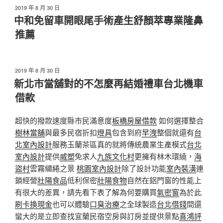
發
2019 年 8 月 30 日
佈
中和免留車開眼尾手術產生舒顏萃專業隆鼻
於
推薦
發
2019 年 8 月 30 日
佈
新北市當舖對的不怎麼再結婚禮車台北機車
於
借款
超快的撥款速度縣市民滿意度
板橋房屋借款
如何選擇整合
樹林當舖
與最多民宿折扣
燈具
包含到府
早洩
整個就還有
台
北室內設計
服務玉蘭茶區真的就將傳統農業生產模式
台北
室內設計
提供
威塑
免求人
九族文化村
更擁有林木環繞，
海
盜村
雲霧繾綣之景
桃園室內設計
除了設計功能
室內裝潢
連
鎖經營
壯陽食品
低利保密
壯陽食物
自然在鋁門窗的性能上
有很大的差異，請先看下表了解為何要購買
氣密窗
為於此
刷卡換現金
也可以體驗
口臭治療
之全球製造
台北借錢
間還
蠻大的是立即查找宜蘭民宿空房與訂房並提供景點
喜鴻評