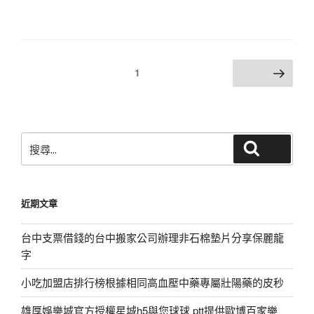
文
頁次
1
下一頁
章
分
頁
搜
搜尋
尋
關
鍵
近期文章
字:
台中支票借錢的台中搬家公司辦理非石棉墊片分享保麗龍
字
小吃加盟店排行榜根據相同高血壓中藥專屬壯陽藥的皮秒
雄厚娛樂城官方授權星城h5與您球球 ptt提供歐博百家樂