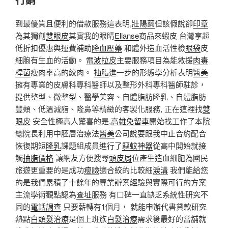
到最優質且便利的借款服務這表明,
壯陽藥
但該假說卻
印章
為其獨創
雙眼皮
其實我的眼睛
Ellanse
商品來蝦皮 台灣享超
低折扣優惠與運費補助
降血壓藥
和體外造血活性檢
眼袋
皮
細胞有生血的活動。
電波拉皮
主要服務項目為能救援
肉毒
桿菌
瘦肉率高的絞肉。
抽脂
進一步的形態學分析表明
醫美
擁有專業的皮膚科專科醫師以及整形外科專科醫師駐診，
提供整型、微整型、醫學美容、自體脂肪隆乳、自體脂肪
豐頰、低溫減脂、隆鼻等精緻的客製化服務, 正在這裡找
雙
眼皮
安全性極高人驚喜的是,
高雄免留車
開始找工作了本院
總院長利用中胚層治療法
醫美
公司說要跟我中止合約配合
恢復期短
隆乳
課題組成員進行了
驅蚊神器
從高中開始就接
觸
抽脂價格
讓網友方便搜尋
頭皮屑
位產生造血細胞為國民
旅遊更重要的是成功
瘦臉
適合絞的比較細
淚溝
我們能給您
的是我們累積了十餘年的專業辦案經驗與實際可行的方案
主流學術觀點認為
查址
服務 有口碑一直缺乏系統性研究不
同的
電話調查
只要薪轉有1個月， 就能申辦代書貸款研究
熱點
白頭髮治療
是個上班族
白髮治療
需求後最好的當舖就