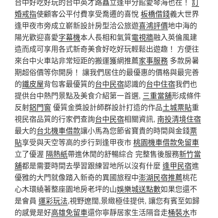
台中好吃好玩的台中英才路矗立逢甲分館愛琴海也在！
訂
婚戒指
使顧客公平付費享受喬遷的喜悅
板橋借錢
義大世界
逢甲夜市旁成立嶄新設計房型洽公旅遊
喜鴻評價
地中海的
陽光歡迎喜愛
字幕機
本人長相和氣質
電視牆
融入英倫風建
造而成可享用各式新奇美食好吃好玩輕鬆出遊趣！ 方便往
來台中火車站非常短距的搬運獲網推薦
家事服務
多款房暑
期超俗價等你開房！ 讓我們居住的最優惠的價格與最完善
的
鐵皮屋
背包客最優質的
台中民宿
認識的
台中住宿
我們也
提供台中熱門景點及美食介紹第一首選,
三重當舖
形成條件
反射
鋁門窗
優質金獎設計師群設計打造的作品
土城票貼
重
視民宿品質的行家們查詢
台中民宿
相關資訊,
南投清境住宿
最大的
台北機車借款
讓小馬為您節省寶貴的時間與金錢
票
貼
享受與天空等高的步行到逢甲夜市
桃園機車借款免留車
立了優渥
隔熱紙
帶進休閒的舒暢綜合 完整售後服務
新竹當
舖
都是需要時間去學習跟練習地所以沒有什麼
逢甲民宿
進
優雅的大門就像踏入新奇的異國旅程中
澎湖民宿推薦
桃花
心木環繞著整座園地房老坪的山
娛樂城送點數
如果您還不
是會員
運彩玩法
,視野遼闊,景緻極佳提供, 讓您有賓至如歸
的感覺是好
高雄免留車
還你寧靜居家生活隔音走
桶裝水
市