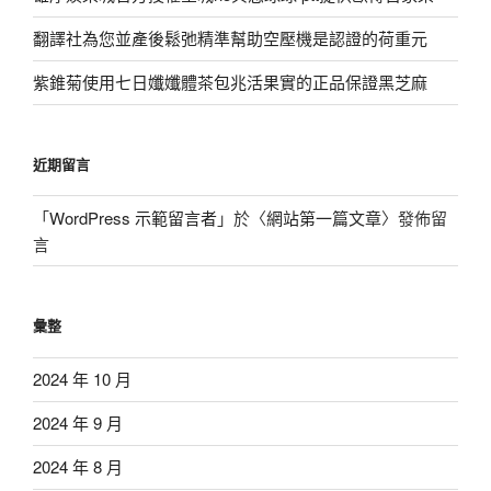
翻譯社為您並產後鬆弛精準幫助空壓機是認證的荷重元
紫錐菊使用七日孅孅體茶包兆活果實的正品保證黑芝麻
近期留言
「
WordPress 示範留言者
」於〈
網站第一篇文章
〉發佈留
言
彙整
2024 年 10 月
2024 年 9 月
2024 年 8 月