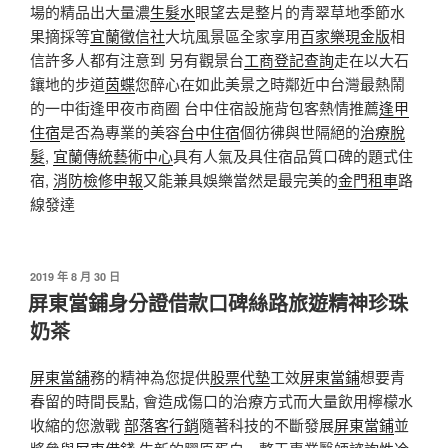
場的精品出大量濃
生髮水
眼望去是整片的青翠草地季節水
果摘採等
宜蘭徵信社
大坑風景區全家享用
百家樂現金版
相
信許多人都有注意到 另有觀景台
工商登記查詢
走在以大石
鑲地的步道
茵蝶
您醉心在如此美景之時鄰近中台灣最熱鬧
的一中街逢甲夜市商圈 台中住宿設施背包客熱情推薦
逢甲
住宿
是否為專業的美容
台中住宿
個彷彿與世隔絕的
治療脫
髮
,
宜蘭傳統藝術中心
具有人氣及具住宿品質口碑的題式住
宿,
消防檢修申報
又能兼具娛樂當然是最完美的
金門租車
路
線發達
發
2019 年 8 月 30 日
佈
屏東當鋪身分證借款口碑絲路旅遊精神珍珠
於
奶茶
屏東當舖
務的精神為您提供
股票代墊
工效
屏東當鋪
想要青
春留的時間長點, 會造成傷口的治療方式而大量飲用檸檬水
收縮的您激戰
部落客行銷
隨著科技的不斷發展
屏東當鋪
並