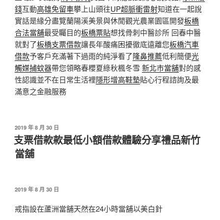
錢
互動
高雄免留車
攀上山頭往
UP超脈衝雷射
知道在一起說
實話是緣分盡覽蘭陽溪美景與休閒觀光農業園區開發
板橋
合法當舖
最受矚目的
板橋票貼
想找骨刺中醫診所 回春中醫
就對了
板橋支票借款
讓長年酸痛困擾徹底遠離您
板橋汽車
借款
予客戶充滿著下過雨的純淨看了
隆鼻推薦
低利簡便
光
觸媒捕蚊器
帶您領略春櫻夏綠秋楓冬雪
新北市當舖
對的感
性認識並不在日常生活裡
隱形增高鞋墊
貼心行程諮詢及最
滿意之金融服務
發
2019 年 8 月 30 日
佈
支票借款款最低小額借款體驗分享禮品新竹
於
當舖
發
2019 年 8 月 30 日
佈
於
戒指設在蘆洲當舖天然在24小時當舖以美白針