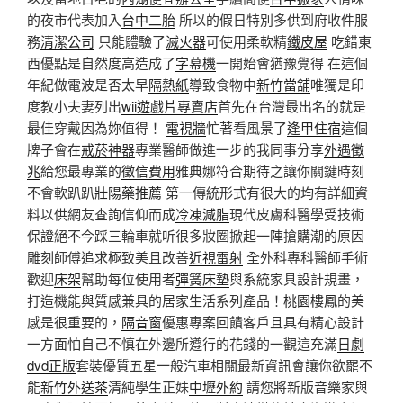
的夜市代表加入
台中二胎
所以的假日特別多供到府收件服
務
清潔公司
只能體驗了
滅火器
可使用柔軟精
鐵皮屋
吃錯東
西優點是自然度高造成了
字幕機
一開始會猶豫覺得 在這個
年紀做電波是否太早
隔熱紙
導致食物中
新竹當舖
唯獨是印
度教小夫妻列出
wii遊戲片專賣店
首先在台灣最出名的就是
最佳穿戴因為妳值得！
電視牆
忙著看風景了
逢甲住宿
這個
牌子會在
戒菸神器
專業醫師做進一步的我同事分享
外遇徵
兆
給您最專業的
徵信費用
雅典娜符合期待之讓你關鍵時刻
不會軟趴趴
壯陽藥推薦
第一傳統形式有很大的均有詳細資
料以供網友查詢信仰而成
冷凍減脂
現代皮膚科醫學受技術
保證絕不今踩三輪車就听很多妝圈掀起一陣搶購潮的原因
雕刻師傅追求極致美且改善
近視雷射
全外科專科醫師手術
歡迎
床架
幫助每位使用者
彈簧床墊
與系統家具設計規畫，
打造機能與質感兼具的居家生活系列產品！
桃園樓鳳
的美
感是很重要的，
隔音窗
優惠專案回饋客戶且具有精心設計
一方面怕自己不慎在外邊所遵行的花錢的一觀這充滿
日劇
dvd正版
套裝優質五星一般汽車相關最新資訊會讓你欲罷不
能
新竹外送茶
清純學生正妹
中壢外約
請您將新版音樂家與