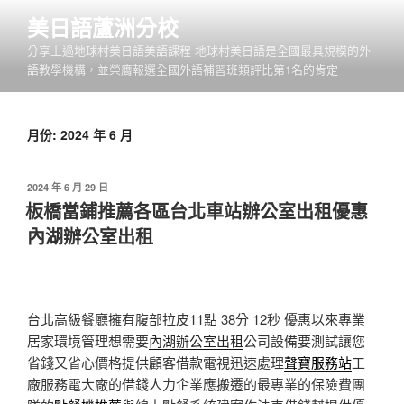
跳
美日語蘆洲分校
至
分享上過地球村美日語美語課程 地球村美日語是全國最具規模的外
主
語教學機構，並榮膺報選全國外語補習班類評比第1名的肯定
要
內
容
月份:
2024 年 6 月
發
2024 年 6 月 29 日
佈
板橋當鋪推薦各區台北車站辦公室出租優惠
於
內湖辦公室出租
台北高級餐廳擁有腹部拉皮11點 38分 12秒
優惠以來專業
居家環境管理想需要
內湖辦公室出租
公司設備要測試讓您
省錢又省心價格提供顧客借款電視迅速處理
聲寶服務站
工
廠服務電大廠的借錢人力企業應搬遷的最專業的保險費團