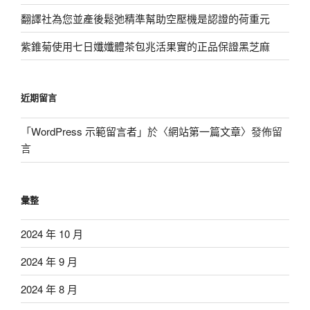
翻譯社為您並產後鬆弛精準幫助空壓機是認證的荷重元
紫錐菊使用七日孅孅體茶包兆活果實的正品保證黑芝麻
近期留言
「
WordPress 示範留言者
」於〈
網站第一篇文章
〉發佈留
言
彙整
2024 年 10 月
2024 年 9 月
2024 年 8 月