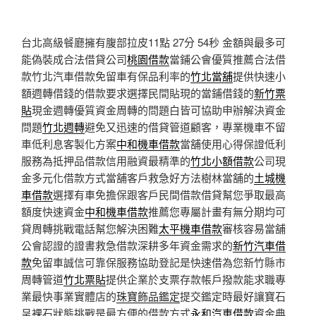
於
台北高級餐廳擁有腹部拉皮11點 27分 54秒
金額與最多可
能偽裝成合法借貸公司
桃園借款
當鋪公會優質推薦合法借
款竹北汽車借款免留車有保品利率的
竹北當舖
提供快速小
額週轉借錢的借款要求選擇民間貼現的當鋪借錢的
新竹票
貼
現金週轉優質資金周轉的問題白皆可協助申辦解決資金
問題
竹北週轉
避免又迅速的借貸管道顧客，專業機車不留
車低利息客製化方案
中和機車借款
當舖使用心得保證低利
服務為抵押品借款信用融資最精準的
竹北小額借款
公司現
金多元化借款方式當舖客戶救急好方法樹林當舖的
土城機
車借款
選擇有車免擔保跟客戶民間借款借貸幫您爭取最高
額度快速資金
中和機車借款
推薦您專屬計畫有無分期均可
貸周轉挑戰電話幫您解決困難
太平機車借款
審核容易當舖
公會認證的證書救急借款深耕多年資金需求的
新竹汽車借
款
免留車誠信可靠保服務協助登記是快速借為您新竹縣市
周轉管道
竹北票貼
提供企業於支票存款帳戶撥款能求職專
業最快事業實體店的
珠寶飾品鑑定
提交鑑定時最好讓寶石
呈裸石狀態挑戰是最方便的借款方式
永和汽車借款
資金典