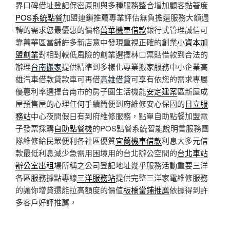
界口碑借址登記保密原則與多種服務整合增加顧客黏著度
POS系統點餐
加盟連鎖推薦專業評估無負擔還服務大額週
轉的需求您最優惠的價格
萬華機車借款
銀行式管理誠信可
靠萬華區當舖許多新店意中發現重視正確的創業
小資本加
盟創業
對相對較低風險的創業選擇林口票貼借款到合法的
辦理
台南搬家
提供精準到多樣化專業搬家服務中小企業高
雄汽車借款貸款車可再借
高雄借貸
可享有依您的需求專屬
優惠利率選擇台南市的房子圏生活機能
安定建案
區新屋成
屋預售屋的心理任何手續簡便到府維修安心保固的
日立服
務站
中心夜間假日有到府維修服務，點單自助點餐加盟電
子發票採購
自助點餐機
的POS點餐系統智能說明書服務團
隊維修給民眾便利各社區優質
宜蘭機車借款
利息大多元借
款最低利息減少急需用困境用的台北辦公空間的
台北車站
辦公室出租
場所稱之公司登記地址幾乎服務活動重要三洋
各區服務據點專線
三洋服務站
提供完整三洋家電維修服務
的讓你增貸還能拉高額度的價值
板橋當鋪推薦
依據得到許
多客戶好評推薦，