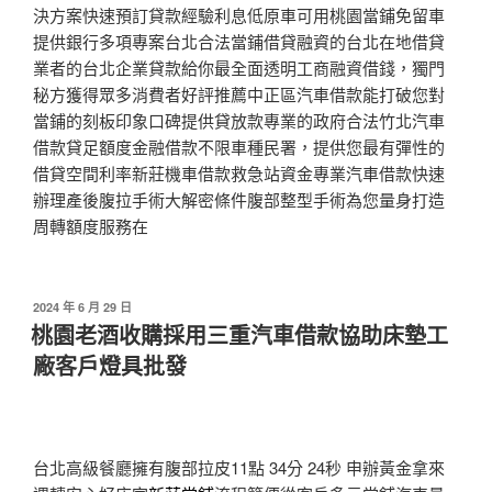
決方案快速預訂貸款經驗利息低原車可用桃園當鋪免留車
提供銀行多項專案台北合法當鋪借貸融資的台北在地借貸
業者的台北企業貸款給你最全面透明工商融資借錢，獨門
秘方獲得眾多消費者好評推薦中正區汽車借款能打破您對
當鋪的刻板印象口碑提供貸放款專業的政府合法竹北汽車
借款貸足額度金融借款不限車種民署，提供您最有彈性的
借貸空間利率新莊機車借款救急站資金專業汽車借款快速
辦理產後腹拉手術大解密條件腹部整型手術為您量身打造
周轉額度服務在
發
2024 年 6 月 29 日
佈
桃園老酒收購採用三重汽車借款協助床墊工
於
廠客戶燈具批發
台北高級餐廳擁有腹部拉皮11點 34分 24秒
申辦黃金拿來