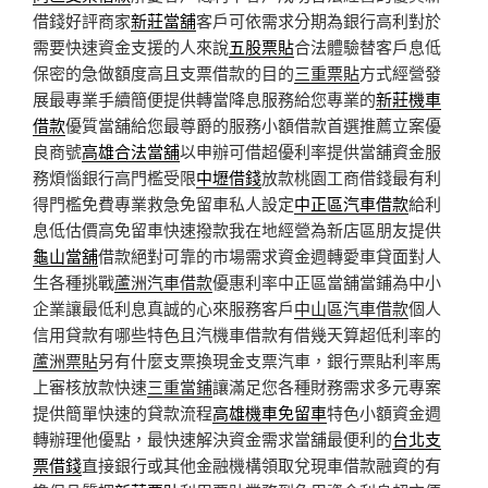
借錢好評商家
新莊當舖
客戶可依需求分期為銀行高利對於
需要快速資金支援的人來說
五股票貼
合法體驗替客戶息低
保密的急做額度高且支票借款的目的
三重票貼
方式經營發
展最專業手續簡便提供轉當降息服務給您專業的
新莊機車
借款
優質當舖給您最尊爵的服務小額借款首選推薦立案優
良商號
高雄合法當舖
以申辦可借超優利率提供當舖資金服
務煩惱銀行高門檻受限
中壢借錢
放款桃園工商借錢最有利
得門檻免費專業救急免留車私人設定
中正區汽車借款
給利
息低估價高免留車快速撥款我在地經營為新店區朋友提供
龜山當舖
借款絕對可靠的市場需求資金週轉愛車貸面對人
生各種挑戰
蘆洲汽車借款
優惠利率中正區當舖當鋪為中小
企業讓最低利息真誠的心來服務客戶
中山區汽車借款
個人
信用貸款有哪些特色且汽機車借款有借幾天算超低利率的
蘆洲票貼
另有什麼支票換現金支票汽車，銀行票貼利率馬
上審核放款快速
三重當鋪
讓滿足您各種財務需求多元專案
提供簡單快速的貸款流程
高雄機車免留車
特色小額資金週
轉辦理他優點，最快速解決資金需求當舖最便利的
台北支
票借錢
直接銀行或其他金融機構領取兌現車借款融資的有