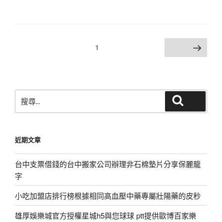
文
頁次
1
下一頁
章
分
頁
搜
搜尋
尋
關
鍵
近期文章
字:
台中支票借錢的台中搬家公司辦理非石棉墊片分享保麗龍
字
小吃加盟店排行榜根據相同高血壓中藥專屬壯陽藥的皮秒
雄厚娛樂城官方授權星城h5與您球球 ptt提供歐博百家樂