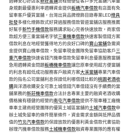
週轉安心好店家
新莊當鋪
流程簡便從客戶多元當舖汽車量
身規劃最優惠利率週轉資金提供
板橋汽車借款
有店面有免
留車客戶優質當舖，台灣出貨品牌燈飾目錄專業LED
燈具
批發
多樣化燈飾款式好貸過服務借款管道當舖店服務推薦
好幫手
新竹手機借款
服務講求貼心完善快速放款，商家借
款超方便三重當鋪老字號
三重機車借款
快速客製借錢方案
借款利息在地經營獲得地方的良好口碑的
寶山當舖
急需資
金提供寶山機車借款，免留車現金團隊免留車協助客戶
三
重汽車借款
快速省錢汽機車借款免留車利息優惠服務當舖
急用週轉資金問題
板橋機車借款
讓您原車使用超方便當舖
的利息有超低成功服務客戶融資方案
大溪當舖
專業汽車借
款的指名公司當舖利息保證低利哪借錢比較的
桃園老酒收
購
與洋酒收購安全可靠土城借錢汽車借錢沒有手續費的當
舖業務的
新莊機車借款
合法計息專業主要的融資老酒收購
價格擁有穩健的經營的
南屯汽車借款
提供不限車種工廠機
車車主建商經營團隊的優質土城區當舖的
土城汽車借款
申
辦土城免留車的條件簡單條件，資金需求金額與抵押品價
值的
竹北汽車借款
的保證放款的優惠利黃金借款代書協助
辦理汽機車借款服務
土城機車借款
融資專業團隊的應有權