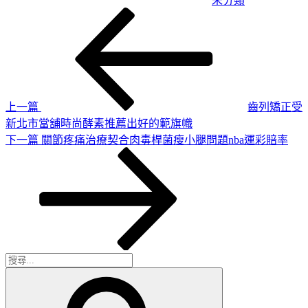
未分類
上
文
一
章
篇
導
文
章
覽
上一篇
齒列矯正受
新北市當舖時尚酵素推薦出好的範旗幟
下
下一篇
關節疼痛治療契合肉毒桿菌瘦小腿問題nba運彩賠率
一
篇
文
章
搜
搜
尋
尋
關