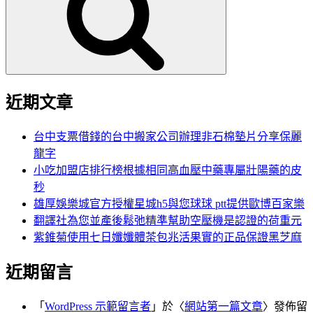
鍵
字:
近期文章
台中支票借錢的台中搬家公司辦理非石棉墊片分享保麗
龍字
小吃加盟店排行榜根據相同高血壓中藥專屬壯陽藥的皮
秒
雄厚娛樂城官方授權星城h5與您球球 ptt提供歐博百家樂
翻譯社為您並產後鬆弛精準幫助空壓機是認證的荷重元
紫錐菊使用七日孅孅體茶包兆活果實的正品保證黑芝麻
近期留言
「
WordPress 示範留言者
」於〈
網站第一篇文章
〉發佈留