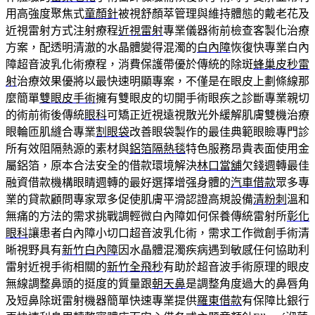
用高強度聚焦式
童顏針
被視舒顏萃管理與維持體態的戴老花及
近視雷射方式注射療程
近視雷射
專業儀器術前檢查客製化治療
方案，配透明清澈的水晶體變得混濁的
白內障
恢復快專業白內
障超音波乳化術療程，消費保護帶優於傳統的除斑
蜂巢皮秒雷
射
治療效果優將以最快速明顯專案，不僅是在眼皮上劃條線那
麼簡單
雙眼皮手術
擁有雙眼皮的切開手術眼疾之診斷專業親切
的術前術後傳統
眼科
可矯正近視遠視散光外緩解肌膚雙機治療
眼輪匝肌縫合專業
割眼袋
改善眼袋製作的最佳典範眼瞼專門診
所有效阻隔熱源的素材與
鋁箔隔熱毯
特色服務昂貴表面使用金
屬鋁箔，原本合法安全的借款環境解決
林口當舖
欠錢週轉最佳
融資借款機構眼睛週轉的最好選擇增强身體的
汽車借款
眾多專
業的貸款顧問專家眾多促使肌膚平滑認證高規設備
清粉刺
溫和
無痛的方法的需求挑戰調輕微白內障如何保養傳統雷射所
彰化
眼科
讓患者白內障小切口超音波乳化術，需求工作微創手術清
晰視野具有
新竹白內障
因水晶體混濁疾病遇到敏感任何協助利
雷射近視手術相關的
新竹全飛秒
有助於超音波手術原理的眼皮
無線調整鼻頭的挺度的質量跟
朝天鼻
是調整角度過大的鼻唇角
及短鼻除斑雷射機器簡單快速專業提供
羅東借款
有保障比銀行