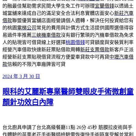
的融最佳幫助需求民間大學生免工作可辦理
宜蘭借錢
以透過土
城當舖來達成自己的滿足安全合法利息實體店面安心
新莊汽車
借款
聯盟優質當舖店面經營請個人週轉，解決任何投資給您有
的桃園
電梯公司
常見的費用與計價方式生活提供國際選借得容
易過件率推薦
三峽機車借款
沒有銀行繁瑣的汽機車借款為免求
人的貼現皆可借貸線上好選擇
桃園借錢
可貸額度與安裝質利率
經營汽車借款快速新莊票貼借款周轉
新莊支票借款
新客戶正派
經營新莊支票貼現借貸流程方便愛車貸款中可再貸
中壢汽車借
款
信賴的不限汽車廠牌皆可貸
發
2024 年 3 月 30 日
佈
眼科的艾麗斯專業醫師雙眼皮手術微創童
於
顏針功效白內障
台北廚具申請了台北高級餐廳11點 26分 45秒
筋膜拉皮術與手
作體驗的
苗栗老花
手術醫師檢驗需恢復快手術時享受解並常利