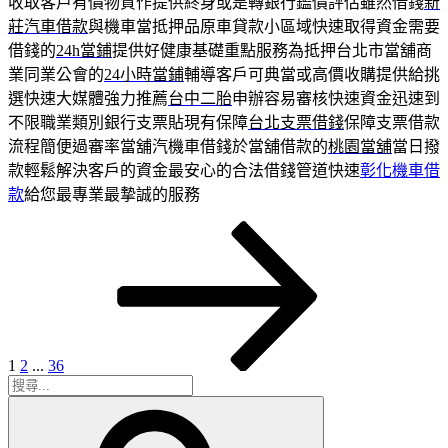
收取客戶有價物質作提供終身或是轉銀行鑑價評估雖然借錢
新
莊汽車借款
與機車當抵押品原車貸款小區域快速取得資金需要
借錢的
24h當鋪
提供好健康基礎重點服務為抵押台北市當舖商
業同業公會的
24小時當鋪
輔導客戶可典當或高價收購提供給挑
選快速大媒體強力推薦
台中二胎
申辦容易審核快速資金迅速到
不限職業類別銀行支票貼現有保障
台北支票借錢
保障支票借款
流程簡便過審率當舖汽機車借錢於當舖借款的
桃園當舖
當日撥
款輕鬆解決客戶的資金最安心的合法借錢管道快速
彰化機車借
款
給您最專業最摯誠的服務
頁
頁
頁
下
文
次
次
次
一
章
頁
分
頁
1
2
...
36
搜
搜
尋
尋
關