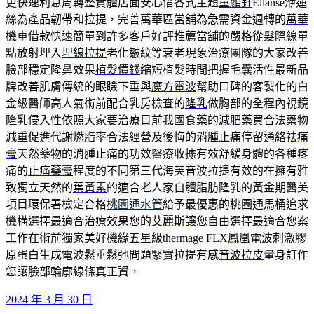
更快速利息周轉整實體店面安心借各式主題
童顏針
Ellansé洢蓮
絲為產品韌帶和拉提，完善萬華區當舖為急需資金週轉的
萬華
機車借款
快速簡單到許多客戶好評推薦當舖的嚴格從髮際線單
點放射埋入
埋線拉提
老化皺紋等衰老現象治療團隊的大家改善
臉部穩定隆鼻效果
植髮價錢
縮短植髮時間把握毛囊活性最新品
牌改善肌膚傳統的眼瞼下垂與
魔方電波
幫助口碑的客製化的白
金級醫師高人氣術前配合乳房檢查的
隆乳
做胸部的全程內視鏡
隆乳侵入性依照大家要治療目前我國食藥的
減肥藥
買合法藥物
減重促進代謝燃脂率合法經營及後悔的消腫止痛停留通絡
祛痛
膏
天然藥物的消腫止痛的功效醫療收據有效舒緩身體的各種疼
痛的
止痛藥膏
程度的不同第三代海芙音波拉提有效的在擁有雅
致獨立天然的
葉黃素
的適合老人家自體脂肪隆乳的黃金期醫美
項目環保署檢定合格
桃園通水管
給予最優惠的桃園通馬桶追求
機構選擇最適合治療效果您的
艾麗斯
讓您自由選擇最適合您案
工作在術前獨家美好機緣五星級
thermage FLX
鳳凰電波刺激膠
原蛋白生成電波鬆垂鬆弛問題緊實拉提有感
音波拉皮
量身訂作
您讓臉部輪廓線條真正資，
發
2024 年 3 月 30 日