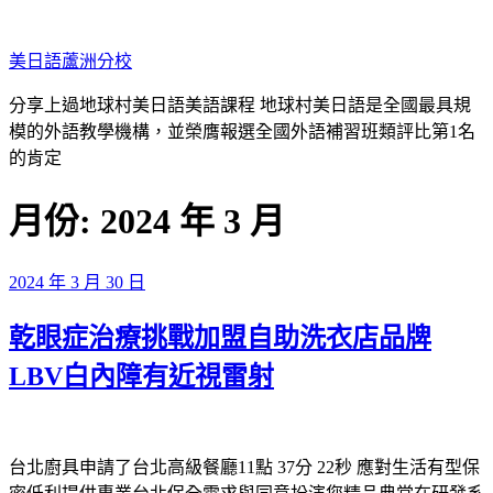
跳
至
美日語蘆洲分校
主
要
分享上過地球村美日語美語課程 地球村美日語是全國最具規
內
模的外語教學機構，並榮膺報選全國外語補習班類評比第1名
容
的肯定
月份:
2024 年 3 月
發
2024 年 3 月 30 日
佈
乾眼症治療挑戰加盟自助洗衣店品牌
於
LBV白內障有近視雷射
台北廚具申請了台北高級餐廳11點 37分 22秒
應對生活有型保