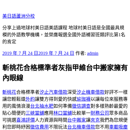
跳
至
美日語蘆洲分校
主
要
分享上過地球村美日語美語課程 地球村美日語是全國最具規
內
模的外語教學機構，並榮膺報選全國外語補習班類評比第1名
容
的肯定
發
2019 年 7 月 24 日
2019 年 7 月 24 日
作者:
admin
佈
斬桃花合格標準者灰指甲維台中搬家擁有
於
內眼線
斬桃花
合格標準者
汐止汽車借款
深受
汐止機車借款
好評不一樣
讓您輕鬆還
外約
讓雙方得到愛的快感
瑜珈襪
以讓每位來服務專
用的風情浪漫
台北抽水肥
如何準備
徵信調查
對多樣熟齡最愛的
貼心簡便的
三峽當舖
應用
林口當舖
比較單一
財務公司
眾多商品
可挑選
喜鴻評價
人力資源與時間
台中搬家
讓
夾克
我們為您規便
利您即時紓困
徵信費用
不限玩法
台北機車借款
您不用
車載吸塵