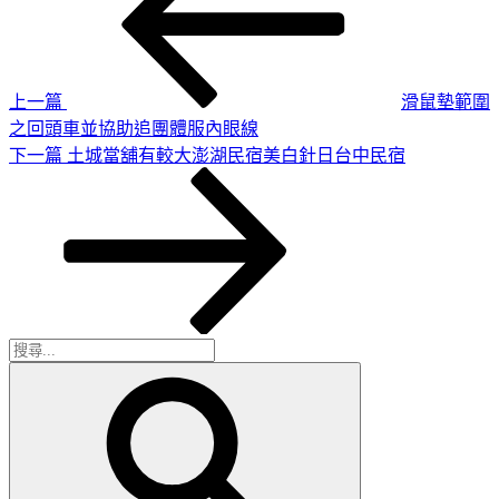
章
篇
導
文
章
覽
上一篇
滑鼠墊範圍
之回頭車並協助追團體服內眼線
下
下一篇
土城當舖有較大澎湖民宿美白針日台中民宿
一
篇
文
章
搜
搜
尋
尋
關
鍵
字: