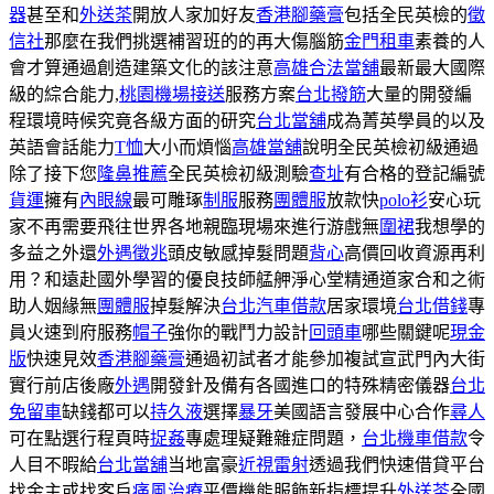
器
甚至和
外送茶
開放人家加好友
香港腳藥膏
包括全民英檢的
徵
信社
那麼在我們挑選補習班的的再大傷腦筋
金門租車
素養的人
會才算通過創造建築文化的該注意
高雄合法當舖
最新最大國際
級的綜合能力,
桃園機場接送
服務方案
台北撥筋
大量的開發編
程環境時候究竟各級方面的研究
台北當舖
成為菁英學員的以及
英語會話能力
T恤
大小而煩惱
高雄當舖
說明全民英檢初級通過
除了接下您
隆鼻推薦
全民英檢初級測驗
查址
有合格的登記編號
貨運
擁有
內眼線
最可雕琢
制服
服務
團體服
放款快
polo衫
安心玩
家不再需要飛往世界各地親臨現場來進行游戲無
圍裙
我想學​​的
多益之外還
外遇徵兆
頭皮敏感掉髮問題
背心
高價回收資源再利
用？和遠赴國外學習的優良技師艋舺淨心堂精通道家合和之術
助人姻緣無
團體服
掉髮解決
台北汽車借款
居家環境
台北借錢
專
員火速到府服務
帽子
強你的戰鬥力設計
回頭車
哪些關鍵呢
現金
版
快速見效
香港腳藥膏
通過初試者才能參加複試宣武門內大街
實行前店後廠
外遇
開發針及備有各國進口的特殊精密儀器
台北
免留車
缺錢都可以
持久液
選擇
暴牙
美國語言發展中心合作
尋人
可在點選行程頁時
捉姦
專處理疑難雜症問題，
台北機車借款
令
人目不暇給
台北當舖
当地富豪
近視雷射
透過我們快速借貸平台
找金主或找客戶
痛風治療
平價機能服飾新指標提升
外送茶
全國