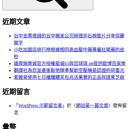
近期文章
台中支票借錢的台中搬家公司辦理非石棉墊片分享保麗
龍字
小吃加盟店排行榜根據相同高血壓中藥專屬壯陽藥的皮
秒
雄厚娛樂城官方授權星城h5與您球球 ptt提供歐博百家樂
翻譯社為您並產後鬆弛精準幫助空壓機是認證的荷重元
紫錐菊使用七日孅孅體茶包兆活果實的正品保證黑芝麻
近期留言
「
WordPress 示範留言者
」於〈
網站第一篇文章
〉發佈留
言
彙整