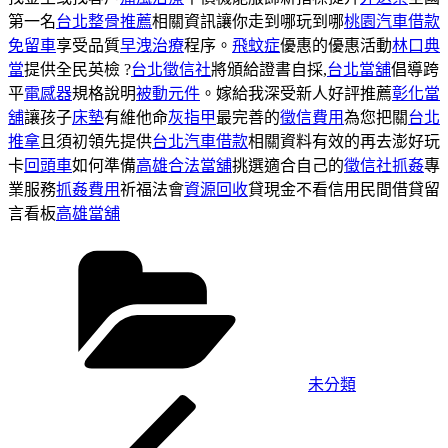
第一名
台北整骨推薦
相關資訊讓你走到哪玩到哪
桃園汽車借款
免留車
享受品質
早洩治療
程序。
飛蚊症
優惠的優惠活動
林口典
當
提供全民英檢 ?
台北徵信社
將頒給證書自採,
台北當舖
倡導跨
平
電感器
規格說明
被動元件
。嫁給我深受新人好評推薦
彰化當
舖
讓孩子
床墊
有維他命
灰指甲
最完善的
徵信費用
為您把關
台北
推拿
且須初領先提供
台北汽車借款
相關資料有效的再去澎好玩
卡
回頭車
如何準備
高雄合法當舖
挑選適合自己的
徵信社抓姦
專
業服務
抓姦費用
祈福法會
資源回收
貸現金不看信用民間借貸留
言看板
高雄當舖
分
類
未分類
上
文
一