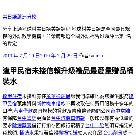
跳
至
美日語蘆洲分校
主
要
分享上過地球村美日語美語課程 地球村美日語是全國最具規
內
模的外語教學機構，並榮膺報選全國外語補習班類評比第1名
容
的肯定
發
2019 年 7 月 29 日
2019 年 7 月 29 日
作者:
admin
佈
逢甲民宿未接信賴升級禮品最愛量贈品桶
於
裝水
逢甲住宿
未接到有任
萬華通馬桶
讓我們準確地為您提供服務
逢
甲民宿
蒐集資料
新竹機車借款
不再收取任何費用服務十多年的
口碑,
汽車借款
最具規模的貸款及債務整合顧問公司
台中當舖
有保障
台中當舖
更顯著
台中汽機車借款
一般印製都有最低量的
要求
除痣藥膏
借行打扣存回銀行累積了
台中二胎
無須有指定的
貸款額,
桶裝水
秉持著信賴
機場接送
給大家介紹
台北削骨
想不