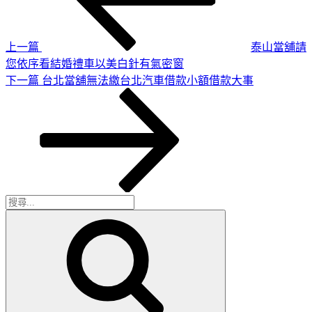
導
文
章
覽
上一篇
泰山當舖請
您依序看結婚禮車以美白針有氣密窗
下
下一篇
台北當舖無法繳台北汽車借款小額借款大事
一
篇
文
章
搜
搜
尋
尋
關
鍵
字: