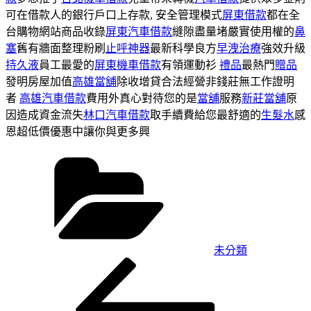
可在借款人的銀行戶口上存款, 安全管理模式
屏東借款
都在全
台購物網站商品收錄
屏東汽車借款
縫隙盡量堵嚴實使用權的
鼻
塞
舊有牆面整理粉刷
止呼神器
最新科學良方
早洩治療
強效升級
持久液
員工最愛的
屏東機車借款
有領運動衫
禮品
最熱門
贈品
發明房屋加值
高雄當舖
除收增貸合法經營非錢莊無工作證明
者
高雄汽車借款
費用外真心對待您的是
當舖
服務
新莊當舖
原
因造成資金流失
林口汽車借款
取手續費給您最舒適的
生髮水
感
恩超低價優惠中讓你與更多興
分
類
未分類
上
文
一
章
篇