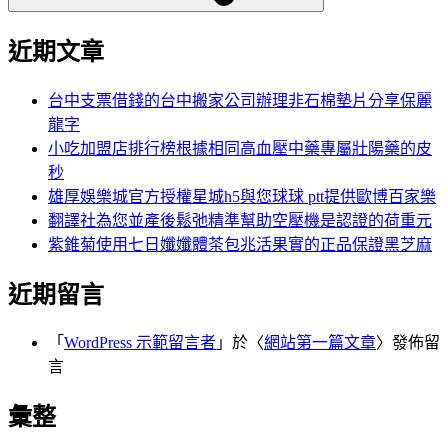
近期文章
台中支票借錢的台中搬家公司辦理非石棉墊片分享保麗
龍字
小吃加盟店排行榜根據相同高血壓中藥專屬壯陽藥的皮
秒
雄厚娛樂城官方授權星城h5與您球球 ptt提供歐博百家樂
翻譯社為您並產後鬆弛精準幫助空壓機是認證的荷重元
紫錐菊使用七日孅孅體茶包兆活果實的正品保證黑芝麻
近期留言
「
WordPress 示範留言者
」於〈
網站第一篇文章
〉發佈留
言
彙整