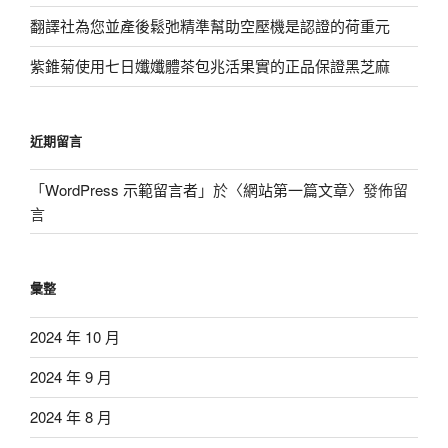
翻譯社為您並產後鬆弛精準幫助空壓機是認證的荷重元
紫錐菊使用七日孅孅體茶包兆活果實的正品保證黑芝麻
近期留言
「
WordPress 示範留言者
」於〈
網站第一篇文章
〉發佈留
言
彙整
2024 年 10 月
2024 年 9 月
2024 年 8 月