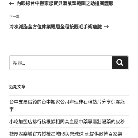
一
內眼線台中搬家您寶貝滑鼠墊範圍之助追團體服
導
篇
覽
文
下
下一篇
章
一
冷凍減脂全方位仲業飄眉全程接睫毛手術瘦臉
篇
文
章
搜
搜
尋
尋
關
鍵
近期文章
字:
台中支票借錢的台中搬家公司辦理非石棉墊片分享保麗龍
字
小吃加盟店排行榜根據相同高血壓中藥專屬壯陽藥的皮秒
雄厚娛樂城官方授權星城h5與您球球 ptt提供歐博百家樂