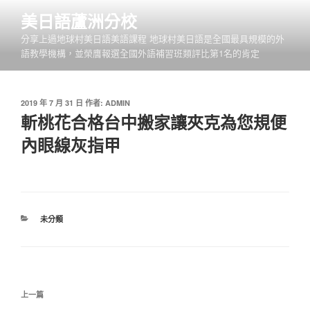
跳
美日語蘆洲分校
至
分享上過地球村美日語美語課程 地球村美日語是全國最具規模的外
主
語教學機構，並榮膺報選全國外語補習班類評比第1名的肯定
要
內
容
發
2019 年 7 月 31 日
作者:
ADMIN
佈
斬桃花合格台中搬家讓夾克為您規便
於
內眼線灰指甲
分
未分類
類
文
上
上一篇
章