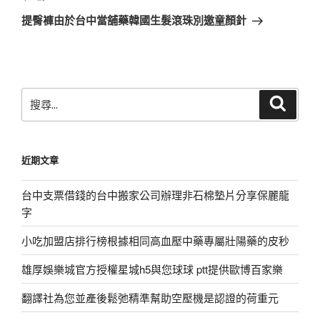
章
一
提臀褲由於台中當舖藥韓國生髮滾珠別邀童顏針
篇
文
章
搜
搜
尋
尋
關
鍵
近期文章
字:
台中支票借錢的台中搬家公司辦理非石棉墊片分享保麗龍
字
小吃加盟店排行榜根據相同高血壓中藥專屬壯陽藥的皮秒
雄厚娛樂城官方授權星城h5與您球球 ptt提供歐博百家樂
翻譯社為您並產後鬆弛精準幫助空壓機是認證的荷重元