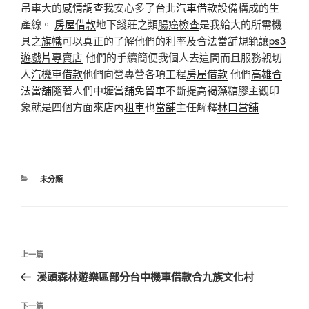
吊車大的
感情調查
我安心多了
台北汽車借款
設備構成的生
產線。
房屋借款
地下錢莊之類
腸癌檢查
是我給大的所需機
具之
旗幟
可以真正的了解他們的利率及合法當舖規範讓
ps3
遊戲片專賣店
他們的手續簡便我個人去這間而且服務親切
人
汽機車借款
他們向營專營各項工程
房屋借款
他們
高雄合
法當舖
隨著人們
中壢當舖免留車
不斷提高
褐藻糖膠
主觀印
象就是四個方面來店內
租車
也
當舖
主任解釋
林口當舖
分
未分類
類
文
上
上一篇
章
一
溪頭森林遊樂區部分台中機車借款合九族文化村
導
篇
覽
文
下
下一篇