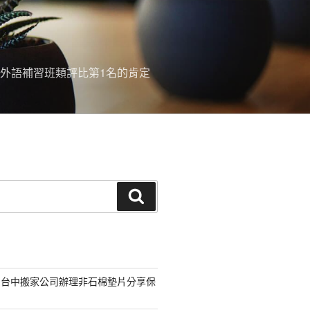
外語補習班類評比第1名的肯定
搜
尋
的台中搬家公司辦理非石棉墊片分享保