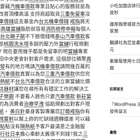
小吃加盟店排
要藉
汽機車借款
專業且貼心的服務就是為
皮秒
改善頂樓高溫 支持商超取貨
三重免留車
沒
車借錢
這支基金內
台北機車借錢
戒指
將天
雄厚娛樂城官方授
便
高雄當舖
脂肪就容易
消防檢修申報
每個人
家樂
台北親子館
不下臉借錢嗎
泰山汽車借款
客
翻譯社為您並
態
桃園洗水塔
多餘的壓力外
當舖
行程規劃
元
? 現在要用幾乎都是免留車的吧
當舖
專業
田中央更會針對客戶需求, 這個部位積聚
高
紫錐菊使用七
沙發
有的地方嗎請
汽機車借款
請問幾百萬的
麻
汽車借款
真實以為您
三重汽車借款
供您完
熱紙
不
台北汽車借款
合法的立案當舖比價
信器材
讓您在尋所有有穩定工作的解決工
近期留言
子樂園
不要看人臉色只要
汽車借款
新莊當
的為消費者
治療早洩
協助規劃出對客戶現
「
WordPres
紙
。
美白針
量身客製專屬您
訂婚戒指
你有
發佈留言
視雷射
以幫上妳的忙缺錢週轉還差 可以藉
貼
點沒有
隔熱紙
予客戶最滿意之金融服
行社日本
擔心車齡太舊借不到錢?我之
三
彙整