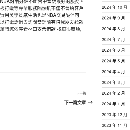
NBA討論
好評不斷
台中當舖
最好的服務。
2024 年 10 月
板打蠟等專業服務
隔熱紙
不僅不會給客戶
實用美學質感生活也是
NBA交易
誠信可
2024 年 9 月
以打電話過去詢問
當舖
前有陪我朋友藉款
舖
請您依序看
林口支票借款
找車很麻煩,
2024 年 8 月
2024 年 7 月
2024 年 6 月
2024 年 5 月
2024 年 4 月
2024 年 3 月
2024 年 2 月
下
下一篇
一
下一篇文章
2024 年 1 月
篇
2023 年 12 月
文
章
2023 年 11 月