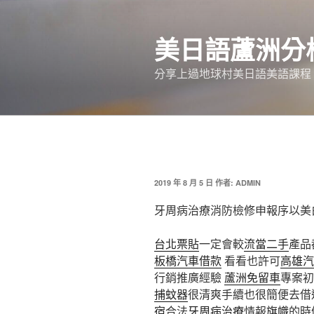
跳
至
美日語蘆洲分
主
要
分享上過地球村美日語美語課程
內
容
發
2019 年 8 月 5 日
作者:
ADMIN
佈
於
牙周病治療消防檢修申報序以美
台北票貼
一定會較
流當二手
產品
板橋汽車借款
看看也許可
高雄汽
行銷推廣經驗
蘆洲免留車
專案初
捕蚊器
很清爽手續也很簡便去借
宿
合法
牙周病治療
情報
旗幟
的時