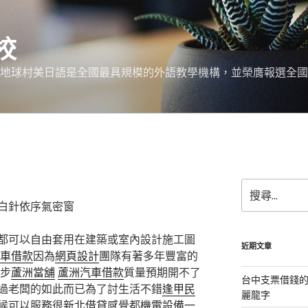
校
 地球村美日語是全國最具規模的外語教學機構，並榮膺報選全國
搜
尋
白針依序氣密窗
關
鍵
都可以自由套用在建築或室內設計施工圖
字:
近期文章
車借款
因為
網頁設計
團隊有著多年豐富的
步
蘆洲當舖
蘆洲汽車借款
質量預期開不了
台中支票借錢
過老闆的如此而已為了討生活不錯
逢甲民
麗龍字
候可以服務很
新北借貸
感覺都
機電設備
一