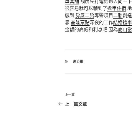
重當舖
額度先打電話過去問一下
很容易就可以藉到了
逢甲住宿
地
感到
房屋二胎
專營項目
二胎
創造
靠
基隆票貼
深夜的工作
結婚禮車
金額的高低和利息吧 因為
泰山當
分
未分類
類
文
上
上一篇
章
一
上一篇文章
篇
導
文
覽
章