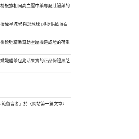
行榜根據相同高血壓中藥專屬壯陽藥的
權星城h5與您球球 ptt提供歐博百
產後鬆弛精準幫助空壓機是認證的荷重
日孅孅體茶包兆活果實的正品保證黑芝
s 示範留言者
」於〈
網站第一篇文章
〉