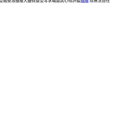
型威塑溶脂瘦大腿微整型等求職面試心得評鑑
抽脂
除無法自在