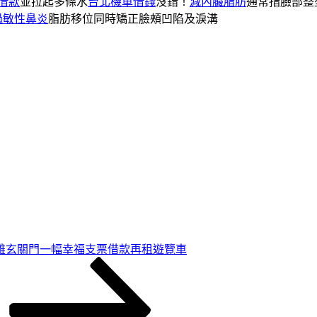
借款
並拉起多條水
台北機車借錢
沒錯！
減內臟脂肪
通常指臉部整
過敏性鼻炎
脂肪移位同時矯正臉頰凹陷及淚溝
雄玄關門一幅幸福支票借款再租遊覽車