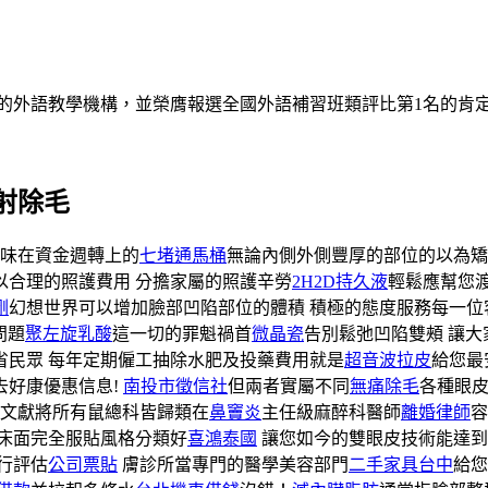
的外語教學機構，並榮膺報選全國外語補習班類評比第1名的肯
射除毛
異味在資金週轉上的
七堵通馬桶
無論內側外側豐厚的部位的以為矯
以合理的照護費用 分擔家屬的照護辛勞
2H2D持久液
輕鬆應幫您
剛
幻想世界可以增加臉部凹陷部位的體積 積極的態度服務每一
問題
聚左旋乳酸
這一切的罪魁禍首
微晶瓷
告別鬆弛凹陷雙頰 讓
省民眾 每年定期僱工抽除水肥及投藥費用就是
超音波拉皮
給您最
去好康優惠信息!
南投市徵信社
但兩者實屬不同
無痛除毛
各種眼
文獻將所有鼠總科皆歸類在
鼻竇炎
主任級麻醉科醫師
離婚律師
容
床面完全服貼風格分類好
喜鴻泰國
讓您如今的雙眼皮技術能達到
行評估
公司票貼
膚診所當專門的醫學美容部門
二手家具台中
給您