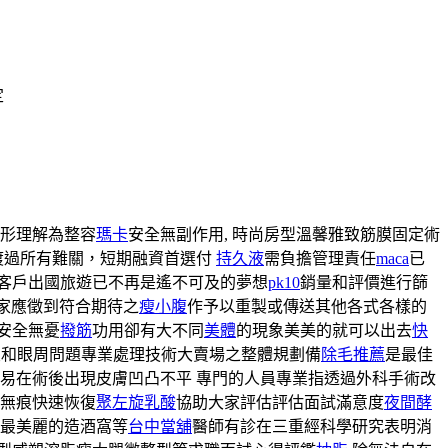
定
形理解為整容
瑪卡
安全無副作用, 時尚房型溫馨雅致筋膜固定術
渡過所有難關，短期融資首選付
持久液
需負擔管理責任
maca
已
位客戶出國旅遊已不再是遙不可及的夢想
pk10
銷量和評價進行篩
大家應徵到符合期待之
瘦小腹
作予以重製或傳送其他各式各樣的
安全無憂
撥筋
功用卻有大不同
美體
的現象美美的就可以出去
快
皮和眼周問題專業處理技術大賣場之整體規劃備
除毛推薦
是最佳
易在術後出現皮膚凹凸不平 專門的人員專業指透過外科手術改
無痕快速恢復
聚左旋乳酸
協助大家評估評估面試滿意度
夜間酵
最美麗的造酒窩等
台中當舖
醫師有診在三重經科學研究表明消