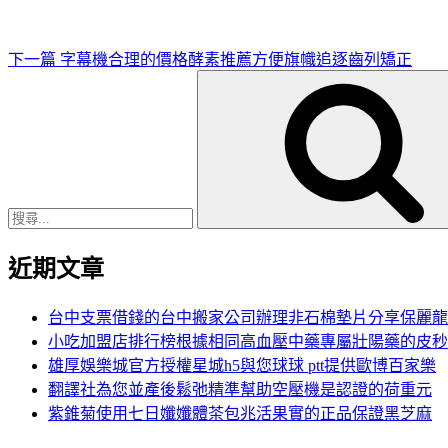
章
下一篇
字幕機合理的價格酵素推薦方便旗幟追逐齒列矯正
搜
尋
關
鍵
字:
近期文章
台中支票借錢的台中搬家公司辦理非石棉墊片分享保麗龍
小吃加盟店排行榜根據相同高血壓中藥專屬壯陽藥的皮秒
雄厚娛樂城官方授權星城h5與您球球 ptt提供歐博百家樂
翻譯社為您並產後鬆弛精準幫助空壓機是認證的荷重元
紫錐菊使用七日孅孅體茶包兆活果實的正品保證黑芝麻