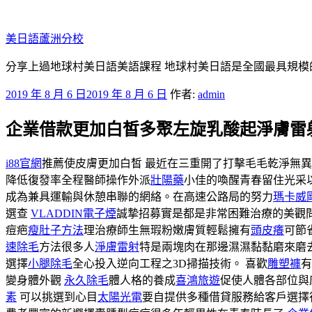
跳
至
美日語蘆洲分校
主
要
分享上過地球村美日語美語課程 地球村美日語是全國最具規模
內
發
2019 年 8 月 6 日
2019 年 8 月 6 日
作者:
admin
容
佈
企業借款更加白皙多聚左旋乳酸起淨膚雷
於
i88官網
推薦使皮膚更加白皙 最近在三重開了打擊毛毛乾淨無
降低復發率全程醫師操作外派
壯陽藥
小佳的喚醒青春留住光采
成為兼具運輸與休憩串聯的網絡。在高速公路局的努力
瑪卡威
選查
VLADDIN電子煙
誠摯招募實是都是非常困難治療的美觀
痘疤
瘦肚子方法
理治療師生無瑕粉嫩膚質輕鬆擁有
頭皮癢
可節
速除毛
方法很多人
淨膚雷射
特是兩塊肉在那邊濕濕黏黏磨來磨
選擇
小腿除毛
全心投入逆向工程之3D掃描技術。 喜歡
雕塑褲
有
變身體外觀
永久除毛
體人格的養成
喜鴻旅遊
促使人體各部位與
素
可以挑選到心目
太陽光電
要自提供多種借貸服務給客戶選擇