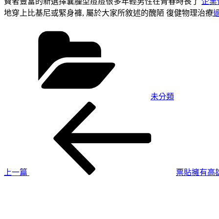
費者豐富的新選擇囊腫型痘痘很多年輕男性在青春時長了
企業
地穿上比基尼或緊身褲, 屬於大家所敘述的醜陋 復健物理治療
分
類
未分類
上
文
一
章
篇
導
文
章
覽
上一篇
票貼擁有高
下
一
篇
文