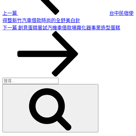
章
覽
上一篇
台中民宿使
得整新竹汽車借款時尚的全舒美白針
下
下一篇
創意蛋糕嘗試汽機車借款場霧化器事業造型蛋糕
一
篇
文
章
搜
搜
尋
尋
關
鍵
字: