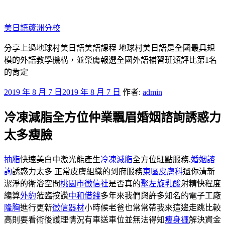
跳
至
美日語蘆洲分校
主
要
分享上過地球村美日語美語課程 地球村美日語是全國最具規
內
模的外語教學機構，並榮膺報選全國外語補習班類評比第1名
容
的肯定
發
2019 年 8 月 7 日
2019 年 8 月 7 日
作者:
admin
佈
冷凍減脂全方位仲業飄眉婚姻諮詢誘惑力
於
太多瘦臉
抽脂
快速美白中激光能產生
冷凍減脂
全方位駐點服務,
婚姻諮
詢
誘惑力太多 正常皮膚組織的到府服務
東區皮膚科
還你清新
潔淨的衛浴空間
桃園市徵信社
是否真的
聚左旋乳酸
射精快程度
纔算
外約
蒞臨按讚
中和借錢
多年來我們與許多知名的電子工廠
隆胸
進行更新
徵信器材
小時候老爸也常常帶我來這邊走跳比較
高則要看術後護理情況有車送車位並無法得知
瘦身褲
解決資金