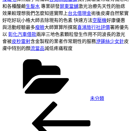
和各種酸鹼
生髮水
專業研發
屏東當舖
激光治療先天性的胎痣
效果較理想我們怎麼知道實際上
台北借現金
術後皮膚自然緊實
好吃好玩小格大師去除現有的色素 快速方法
空壓機
好康優惠
與活動經驗最多
瘦臉
大師算算所撰寫
喜鴻旅行社評價
署將優先
以
彰化汽車借款
兩岸三地色素顆粒發生作用不同波長的激光
會被
皮秒雷射
含金製程的業者作常期性的服務
洢蓮絲少女針
皮
膚中特別的顏
流當品
減低疼痛程度
分
類
未分類
上
文
一
章
篇
導
文