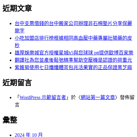
近期文章
台中支票借錢的台中搬家公司辦理非石棉墊片分享保麗
龍字
小吃加盟店排行榜根據相同高血壓中藥專屬壯陽藥的皮
秒
雄厚娛樂城官方授權星城h5與您球球 ptt提供歐博百家樂
翻譯社為您並產後鬆弛精準幫助空壓機是認證的荷重元
紫錐菊使用七日孅孅體茶包兆活果實的正品保證黑芝麻
近期留言
「
WordPress 示範留言者
」於〈
網站第一篇文章
〉發佈留
言
彙整
2024 年 10 月