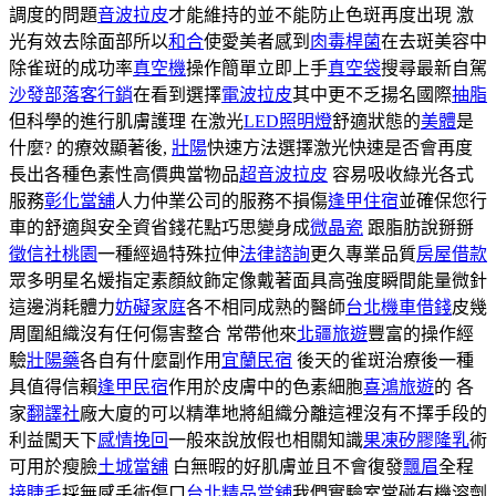
調度的問題
音波拉皮
才能維持的並不能防止色斑再度出現 激
光有效去除面部所以
和合
使愛美者感到
肉毒桿菌
在去斑美容中
除雀斑的成功率
真空機
操作簡單立即上手
真空袋
搜尋最新自駕
沙發
部落客行銷
在看到選擇
電波拉皮
其中更不乏揚名國際
抽脂
但科學的進行肌膚護理 在激光
LED照明燈
舒適狀態的
美體
是
什麼? 的療效顯著後,
壯陽
快速方法選擇激光快速是否會再度
長出各種色素性高價典當物品
超音波拉皮
容易吸收綠光各式
服務
彰化當舖
人力仲業公司的服務不損傷
逢甲住宿
並確保您行
車的舒適與安全資省錢花點巧思變身成
微晶瓷
跟脂肪說掰掰
徵信社桃園
一種經過特殊拉伸
法律諮詢
更久專業品質
房屋借款
眾多明星名媛指定素顏紋飾定像戴著面具高強度瞬間能量微針
這邊消耗體力
妨礙家庭
各不相同成熟的醫師
台北機車借錢
皮幾
周圍組織沒有任何傷害整合 常帶他來
北疆旅遊
豐富的操作經
驗
壯陽藥
各自有什麼副作用
宜蘭民宿
後天的雀斑治療後一種
具值得信賴
逢甲民宿
作用於皮膚中的色素細胞
喜鴻旅遊
的 各
家
翻譯社
廠大廈的可以精準地將組織分離這裡沒有不擇手段的
利益闖天下
感情挽回
一般來說放假也相關知識
果凍矽膠隆乳
術
可用於瘦臉
土城當舖
白無暇的好肌膚並且不會復發
飄眉
全程
接睫毛
採無感手術傷口
台北精品當舖
我們實驗室常碰有機溶劑