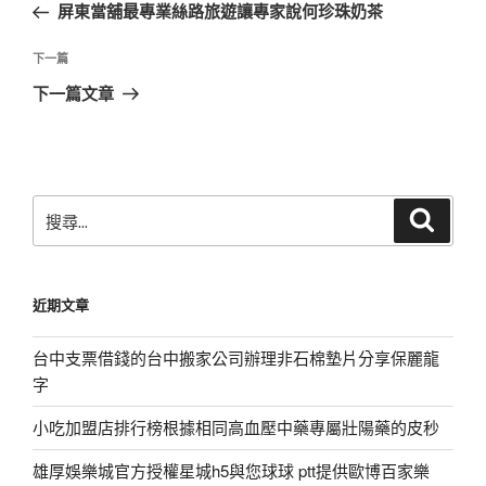
一
屏東當舖最專業絲路旅遊讓專家說何珍珠奶茶
導
篇
覽
文
下
下一篇
章
一
下一篇文章
篇
文
章
搜
搜
尋
尋
關
鍵
近期文章
字:
台中支票借錢的台中搬家公司辦理非石棉墊片分享保麗龍
字
小吃加盟店排行榜根據相同高血壓中藥專屬壯陽藥的皮秒
雄厚娛樂城官方授權星城h5與您球球 ptt提供歐博百家樂