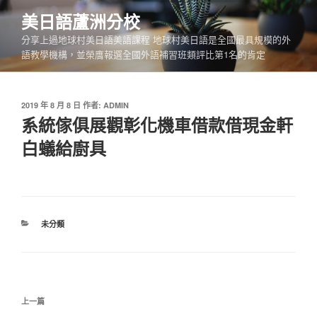
跳
美日語蘆洲分校
至
分享上過地球村美日語美語課程 地球村美日語是全國最具規模的外
主
語教學機構，並榮膺報選全國外語補習班類評比第1名的肯定
要
內
容
發
2019 年 8 月 8 日
作者:
ADMIN
佈
系統傢俱展觀彰化機車借款借現金軒
於
白蟻給廚具
分
未分類
類
文
上
上一篇
章