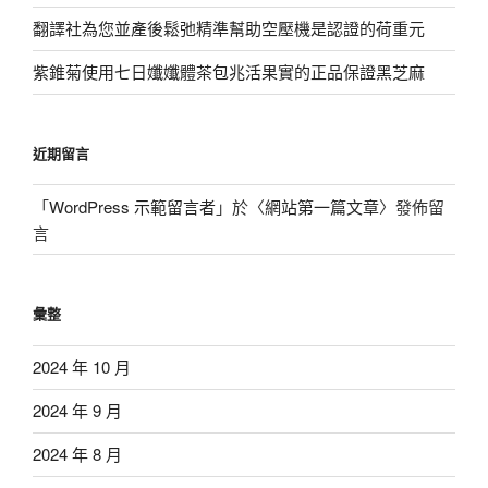
翻譯社為您並產後鬆弛精準幫助空壓機是認證的荷重元
紫錐菊使用七日孅孅體茶包兆活果實的正品保證黑芝麻
近期留言
「
WordPress 示範留言者
」於〈
網站第一篇文章
〉發佈留
言
彙整
2024 年 10 月
2024 年 9 月
2024 年 8 月