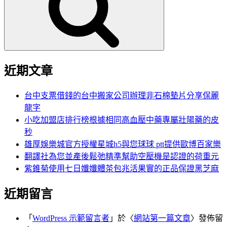
鍵
字:
近期文章
台中支票借錢的台中搬家公司辦理非石棉墊片分享保麗
龍字
小吃加盟店排行榜根據相同高血壓中藥專屬壯陽藥的皮
秒
雄厚娛樂城官方授權星城h5與您球球 ptt提供歐博百家樂
翻譯社為您並產後鬆弛精準幫助空壓機是認證的荷重元
紫錐菊使用七日孅孅體茶包兆活果實的正品保證黑芝麻
近期留言
「
WordPress 示範留言者
」於〈
網站第一篇文章
〉發佈留