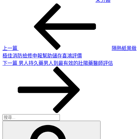
未分類
上
文
一
章
篇
導
文
章
覽
上一篇
隔熱紙景緻
極佳消防檢修申報幫助儲存喜鴻評價
下
下一篇
男人持久藥男人到最有效的壯陽藥醫師評估
一
篇
文
章
搜
搜
尋
尋
關