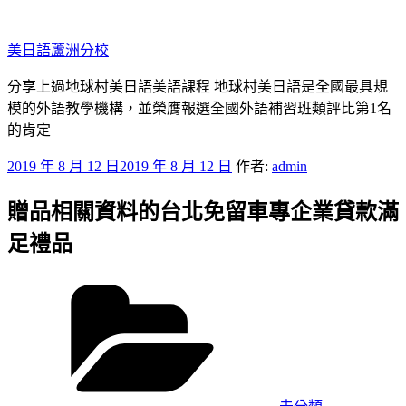
跳
至
美日語蘆洲分校
主
要
分享上過地球村美日語美語課程 地球村美日語是全國最具規
內
模的外語教學機構，並榮膺報選全國外語補習班類評比第1名
容
的肯定
發
2019 年 8 月 12 日
2019 年 8 月 12 日
作者:
admin
佈
贈品相關資料的台北免留車專企業貸款滿
於
足禮品
分
類