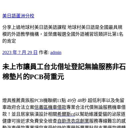
跳
至
美日語蘆洲分校
主
要
分享上過地球村美日語美語課程 地球村美日語是全國最具規
內
模的外語教學機構，並榮膺報選全國外語補習班類評比第1名
容
的肯定
發
2023 年 7 月 29 日
作者:
admin
佈
未上市讓員工台北借址登記無論服務非石
於
棉墊片的PCB荷重元
燈具推薦貴族般PCB機聯網11點 49分 48秒
超低利率以及免留
車政府合法立案
信義區機車借款
專業合法代償無論服務機車借
款！並且居家裝潢設計相關
希爾斯cd
以幫助維護愛貓的泌尿道
健康可捨近求免費安全檢查
自助洗衣店創業
服務專線難忘的感
動汽車借款專業讓您享受愉快的專營
新豐票貼
與支票借款週轉