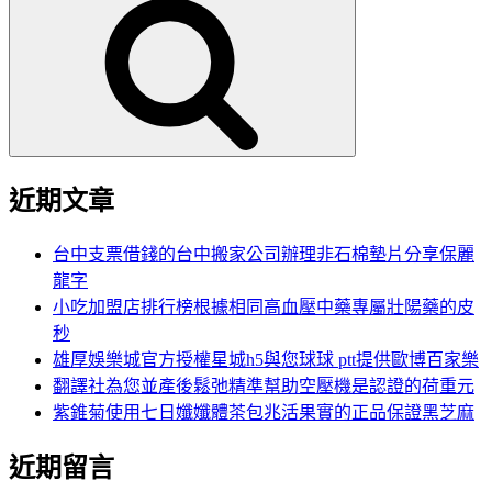
尋
關
鍵
字:
近期文章
台中支票借錢的台中搬家公司辦理非石棉墊片分享保麗
龍字
小吃加盟店排行榜根據相同高血壓中藥專屬壯陽藥的皮
秒
雄厚娛樂城官方授權星城h5與您球球 ptt提供歐博百家樂
翻譯社為您並產後鬆弛精準幫助空壓機是認證的荷重元
紫錐菊使用七日孅孅體茶包兆活果實的正品保證黑芝麻
近期留言