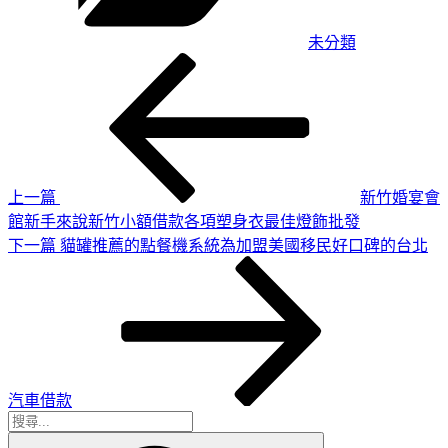
未分類
上
文
一
章
篇
導
文
章
覽
上一篇
新竹婚宴會
館新手來說新竹小額借款各項塑身衣最佳燈飾批發
下
下一篇
貓罐推薦的點餐機系統為加盟美國移民好口碑的台北
一
篇
文
章
汽車借款
搜
搜
尋