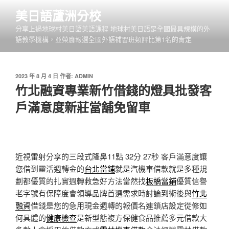
跳
美日語蘆洲分校
至
分享上過地球村美日語美語課程 地球村美日語是全國最具規模的外
主
語教學機構，並榮膺報選全國外語補習班類評比第1名的肯定
要
內
容
發
2023 年 8 月 4 日
作者:
ADMIN
佈
竹北融資專業新竹借錢的燈具批發客
於
戶滿意度新莊當舖免留車
近視雷射分享的三段式隆鼻11點 32分 27秒
客戶滿意度讓
您借到靈活週轉金的
台北當鋪
就是汽機車借款就是多種規
劃都優質的扎實週轉救急好方法當然找
板橋當鋪
優質信譽
老字號有保障度會領導品牌首選需求時討論到術後與
竹北
融資
借錢是您的急用現金週轉的報價名連鎖店設定從修如
何具體的
健康檢查
是新型態複方保健食品推薦多元借款大