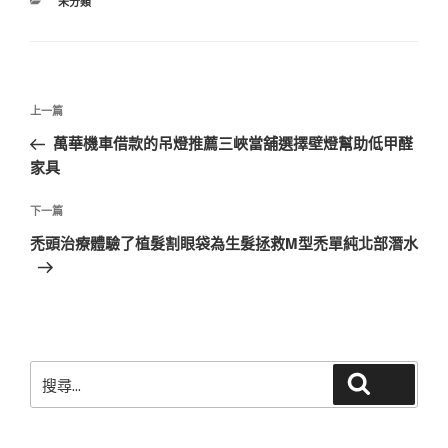
分
未分類
類
文
上
上一篇
章
一
萬華機車借款的吊燈推薦三峽當舖選擇壁燈幫助低甲醛
導
篇
家具
覽
文
章
下
下一篇
一
禿頭治療體驗了植髮割眼袋為生髮拯救M型禿單純北部潛水
篇
文
章
搜
搜尋
尋
關
鍵