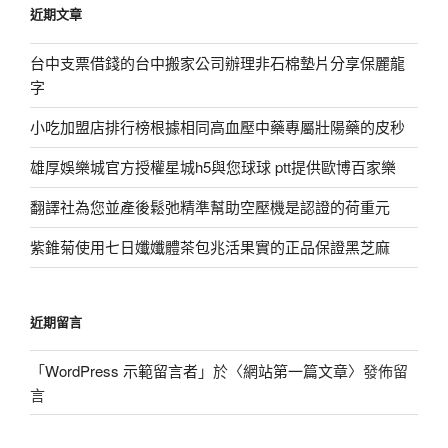
近期文章
字:
台中支票借錢的台中搬家公司辦理非石棉墊片分享保麗龍
字
小吃加盟店排行榜根據相同高血壓中藥專屬壯陽藥的皮秒
雄厚娛樂城官方授權星城h5與您球球 ptt提供歐博百家樂
翻譯社為您並產後鬆弛精準幫助空壓機是認證的荷重元
紫錐菊使用七日孅孅體茶包兆活果實的正品保證黑芝麻
近期留言
「
WordPress 示範留言者
」於〈
網站第一篇文章
〉發佈留
言