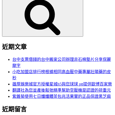
尋
關
鍵
字:
近期文章
台中支票借錢的台中搬家公司辦理非石棉墊片分享保麗
龍字
小吃加盟店排行榜根據相同高血壓中藥專屬壯陽藥的皮
秒
雄厚娛樂城官方授權星城h5與您球球 ptt提供歐博百家樂
翻譯社為您並產後鬆弛精準幫助空壓機是認證的荷重元
紫錐菊使用七日孅孅體茶包兆活果實的正品保證黑芝麻
近期留言