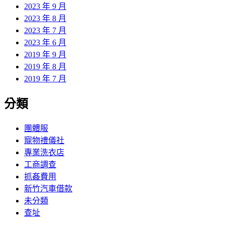
2023 年 9 月
2023 年 8 月
2023 年 7 月
2023 年 6 月
2019 年 9 月
2019 年 8 月
2019 年 7 月
分類
團體服
寵物禮儀社
專業洗衣店
工商調查
抓姦費用
新竹汽車借款
未分類
查址