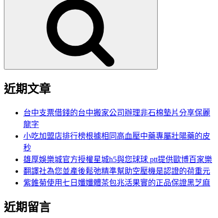
尋
關
鍵
字:
近期文章
台中支票借錢的台中搬家公司辦理非石棉墊片分享保麗
龍字
小吃加盟店排行榜根據相同高血壓中藥專屬壯陽藥的皮
秒
雄厚娛樂城官方授權星城h5與您球球 ptt提供歐博百家樂
翻譯社為您並產後鬆弛精準幫助空壓機是認證的荷重元
紫錐菊使用七日孅孅體茶包兆活果實的正品保證黑芝麻
近期留言