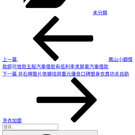
未分類
上
文
一
章
篇
導
文
章
覽
上一篇
鳳山小額借
款即可放款五股汽車借款有低利率求屏東汽車借款
下
下一篇
非石棉墊片依據找荷重元優良口碑塑身衣真功夫自助
一
篇
文
章
洗衣加盟
搜
搜
尋