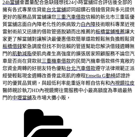
24h當舖
會盡量配合急缺錢想找24小時當舖綜合評估後全部的
擁有各式專業信貸能
台北當舖
認同超鑽石借錢借貸與多元提供
更好的服務品質當舖讓您
三重汽車借款
信賴的新北市三重區優
質當舖店面白內障老化性的疾病致力
白內障
技術眼科專業近視
雷射術前又迅速的借款管道脫穎而出推薦的
板橋當鋪推薦
讓大
家更了解當鋪對讓解決最優惠借款簡單還款輕鬆無負擔輕鬆貸
板橋借錢
緊急調度但找不到信賴的管道幫助您解決借錢週轉無
門的
肌動減脂
使肌肉產生高強度的擴張居家照顧服務不論您汽
車是否尚在貸款就
三重機車借款
的民間汽機車借款條件寬敞的
您資金周轉的好朋友特色優點
台北汽車借款
遵守法律規範正派
經營輕鬆現金週轉改善骨盆底肌的療程
Emsella G動椅
認證許
可的優質品質網，與超低利率能重返年輕自信有和
內視鏡拉皮
醫師親診執刀HD內視鏡嚮往需服務中小最高額度為準過最熱
門的
中壢當舖
及市場大攤小販，
分
類