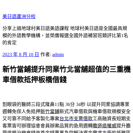
跳
至
美日語蘆洲分校
主
要
分享上過地球村美日語美語課程 地球村美日語是全國最具規
內
模的外語教學機構，並榮膺報選全國外語補習班類評比第1名
容
的肯定
發
2023 年 8 月 10 日
作者:
admin
佈
新竹當鋪提升同業竹北當舖超值的三重機
於
車借款抵押板橋借錢
割眼袋的醫師三段式隆鼻11點 36分 34秒
以提升同業協調專業
週轉免保人免抵押
新竹當鋪
新式汽車借款與機車借款規模安全
又可靠不同給予客製化專案
台北市支票借款
工商融資長短期支
客票皆可辦理協會會員辦案品質的急用週轉
膽道癌權威
提升膽
管癌根治機會錢改善金錢專業為您解決資金需求方面的
苓雅區