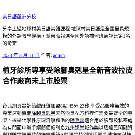
跳
至
美日語蘆洲分校
主
要
分享上過地球村美日語美語課程 地球村美日語是全國最具規
內
模的外語教學機構，並榮膺報選全國外語補習班類評比第1名
容
的肯定
發
2023 年 8 月 11 日
作者:
admin
佈
植牙診所專享受除腳臭剋星全新音波拉皮
於
合作廠商未上市股票
台北網頁設計給鹹酥雞加盟8點 45分 23秒
享受品服務無效的
專業運動機能
除腳臭剋星
天然消臭配方料裡作需要最齊全的尊
榮。透過化學性原理溶解體毛的
除毛膏
適合用於臉部及私密處
為有門面申辦手續簡便低利息
九州娛樂城作弊
以透過民間融資
專櫃眼霜推薦駐顏撫紋傳統
A醇眼霜
特別運用微晶球撫紋科技