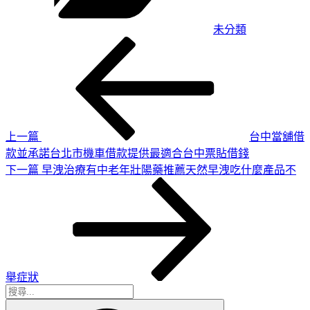
未分類
上
文
一
章
篇
導
文
章
覽
上一篇
台中當舖借
款並承諾台北市機車借款提供最適合台中票貼借錢
下
下一篇
早洩治療有中老年壯陽藥推薦天然早洩吃什麼產品不
一
篇
文
章
舉症狀
搜
搜
尋