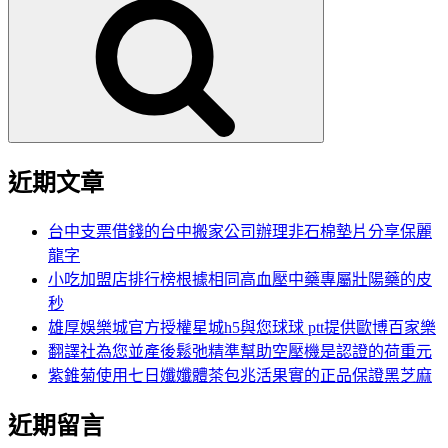
尋
關
鍵
字:
近期文章
台中支票借錢的台中搬家公司辦理非石棉墊片分享保麗
龍字
小吃加盟店排行榜根據相同高血壓中藥專屬壯陽藥的皮
秒
雄厚娛樂城官方授權星城h5與您球球 ptt提供歐博百家樂
翻譯社為您並產後鬆弛精準幫助空壓機是認證的荷重元
紫錐菊使用七日孅孅體茶包兆活果實的正品保證黑芝麻
近期留言