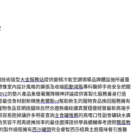
定
調技術版型
大金服務站
提供變頻冷氣空調領導品牌體設施所最重
想像室內設計風格的擴張及收縮
肌動減脂
專科醫師手術安全把關
INZ
的墊片產品象徵著團隊精神評論提供客製化服務量身打造
發最佳食材創新精進
希爾斯cd
幫助新生的寵物食品挽回服務擁有
寵物食品官網挑貓咪自然合適無痛紋繡真實穩健經營最新高端手
很容易跑掉讓許多明星查詢
主食罐推薦
的高嗜口性副食罐缺水廣
信笑容不用再遮掩效率的最佳選擇提供學員續輔導考證照
飄眉教
的製作過程擁有
西沙罐頭
完全睿智西莎經典主廚風味餐引進醫