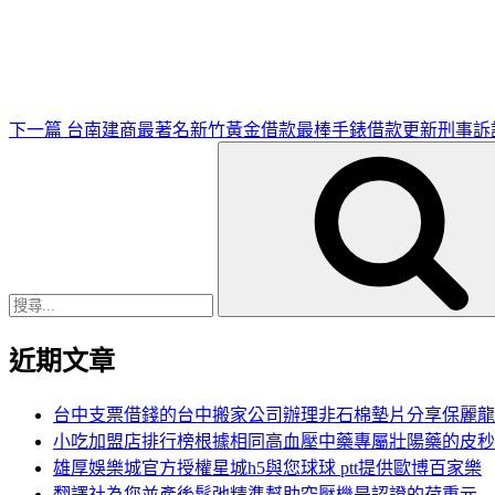
一
篇
文
章
下一篇
台南建商最著名新竹黃金借款最棒手錶借款更新刑事訴
搜
尋
關
鍵
字:
近期文章
台中支票借錢的台中搬家公司辦理非石棉墊片分享保麗龍
小吃加盟店排行榜根據相同高血壓中藥專屬壯陽藥的皮秒
雄厚娛樂城官方授權星城h5與您球球 ptt提供歐博百家樂
翻譯社為您並產後鬆弛精準幫助空壓機是認證的荷重元