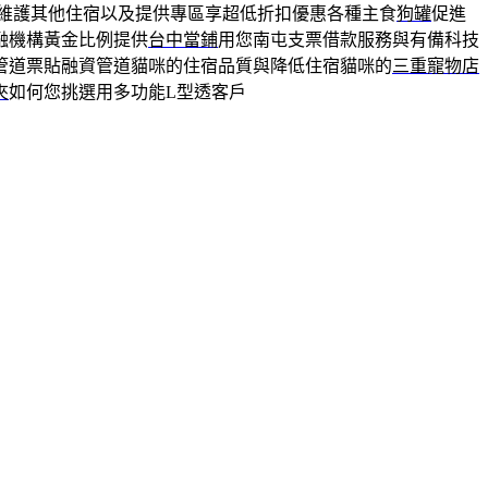
維護其他住宿以及提供專區享超低折扣優惠各種主食
狗罐
促進
融機構黃金比例提供
台中當鋪
用您南屯支票借款服務與有備科技
管道票貼融資管道貓咪的住宿品質與降低住宿貓咪的
三重寵物店
夾
如何您挑選用多功能L型透客戶