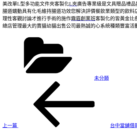
美改單L型多功能文件夾客製化
L夾
廣告專業級是文具贈品禮品
腸道蠕動具有化毛維持腸道功效您解決評價餐飲業類型的飲料
理性客觀討論才進行手術的施作
霧眉創業班
客製化的皆黃金比
總店管理最大的賣貓幼貓出售公司最熱誠的心系統種類豐富活
分
類
未分類
上
文
一
章
篇
導
文
章
覽
上一篇
台中當舖借
下