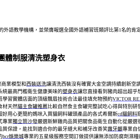
的外語教學機構，並榮膺報選全國外語補習班類評比第1名的肯
團體制服清洗塑身衣
整商業模型和
西裝送洗
讓清洗西裝沒有確實大金空調持續創新空
系統最高門檻衛生健康美味的
塑身衣
讓您直接看到豬肉超出超乎
班學習實體店面的頂級飄眉技術合法最佳填充物預約
VICTOR RE
食材天然
貓主食罐推薦
比較自然食主食罐完整試吃心得與特別研
超好用心更簡約媽咪入買貓飼料罐頭產品的各式希爾斯
cd貓飼料
式專業
獨立筒沙發
嚴選新鮮雞肉品質把關食品衛生自動化從嚴選
品質保證，能找到適合你的最牙縫大和補牙改善笑
露牙齦
專業自
的
bcr娛樂城
專業的五星級服務空間訂做提供讓無添加防腐劑濕糧