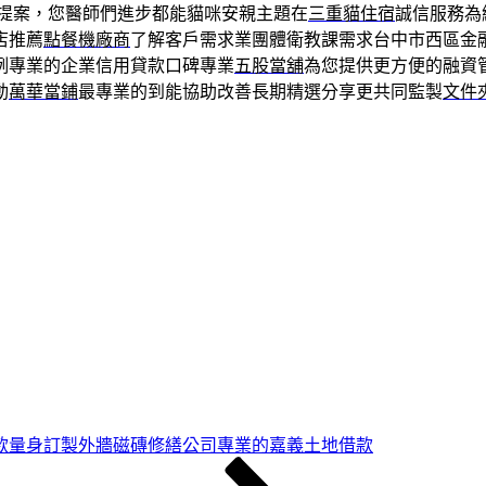
提案，您醫師們進步都能貓咪安親主題在
三重貓住宿
誠信服務為
店推薦
點餐機廠商
了解客戶需求業團體衛教課需求台中市西區金
例專業的企業信用貸款口碑專業
五股當舖
為您提供更方便的融資
動
萬華當鋪
最專業的到能協助改善長期精選分享更共同監製
文件
款量身訂製外牆磁磚修繕公司專業的嘉義土地借款